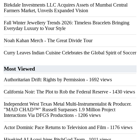
Birkdale Investments LLC Acquires Assets of Mumbai Central
Farmers Market, Unveils Expanded Vision
Fall Winter Jewellery Trends 2026: Timeless Bracelets Bringing
Everyday Luxury to Your Style
Noah Kahan Merch - The Great Divide Tour
Curry Leaves Indian Cuisine Celebrates the Global Spirit of Soccer
Most Viewed
Authoritarian Drift: Rights by Permission
- 1692 views
California Noir: The Plot to Rob the Federal Reserve
- 1430 views
Independent West Texas Metal Multi-Instrumentalist & Producer.
"MAD CHAD™" Russell Surpasses 1.9 Million Project
Interactions Via DFGS Productions
- 1206 views
Actor Dominic Pace Returns to Television and Film
- 1176 views
Hivekind AI Acqui-hires PitchGod Team
- 1011 views