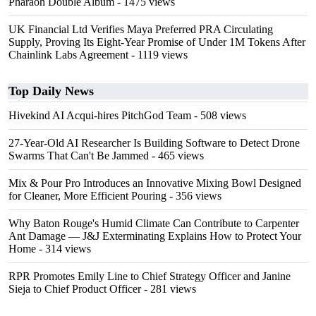
Pharaoh Double Album
- 1475 views
UK Financial Ltd Verifies Maya Preferred PRA Circulating
Supply, Proving Its Eight-Year Promise of Under 1M Tokens After
Chainlink Labs Agreement
- 1119 views
Top Daily News
Hivekind AI Acqui-hires PitchGod Team
- 508 views
27-Year-Old AI Researcher Is Building Software to Detect Drone
Swarms That Can't Be Jammed
- 465 views
Mix & Pour Pro Introduces an Innovative Mixing Bowl Designed
for Cleaner, More Efficient Pouring
- 356 views
Why Baton Rouge's Humid Climate Can Contribute to Carpenter
Ant Damage — J&J Exterminating Explains How to Protect Your
Home
- 314 views
RPR Promotes Emily Line to Chief Strategy Officer and Janine
Sieja to Chief Product Officer
- 281 views