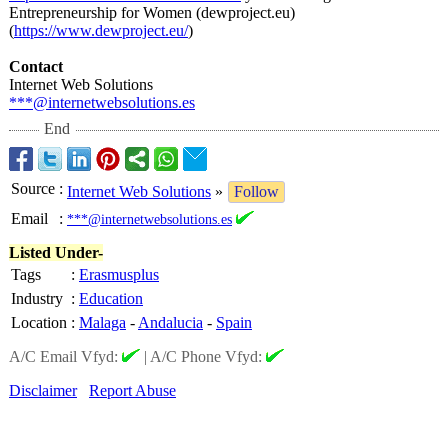
Entrepreneurship for Women (dewproject.eu)
(
https://www.dewproject.eu/
)
Contact
Internet Web Solutions
***@internetwebsolutions.es
End
Source
:
Internet Web Solutions
»
Follow
Email
:
***@internetwebsolutions.es
Listed Under-
Tags
:
Erasmusplus
Industry
:
Education
Location
:
Malaga
-
Andalucia
-
Spain
A/C Email Vfyd:
|
A/C Phone Vfyd:
Disclaimer
Report Abuse