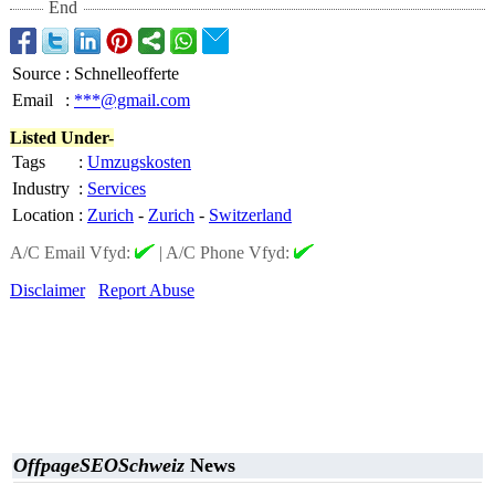
End
Source
:
Schnelleofferte
Email
:
***@gmail.com
Listed Under-
Tags
:
Umzugskosten
Industry
:
Services
Location
:
Zurich
-
Zurich
-
Switzerland
A/C Email Vfyd:
|
A/C Phone Vfyd:
Disclaimer
Report Abuse
OffpageSEOSchweiz
News