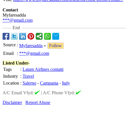
Contact
Myfaresadda
***@gmail.com
End
Source
:
Myfaresadda
»
Follow
Email
:
***@gmail.com
Listed Under-
Tags
:
Latam Airlines contatti
Industry
:
Travel
Location
:
Salerno
-
Campania
-
Italy
A/C Email Vfyd:
|
A/C Phone Vfyd:
Disclaimer
Report Abuse