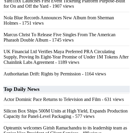
YardTixx Launches First Event Ticketing Platform Purpose-Built
for On and Off the Yard
- 1907 views
Nola Blue Records Announces New Album from Sherman
Holmes
- 1751 views
Marcus Christ To Release Five Singles From The American
Pharaoh Double Album
- 1745 views
UK Financial Ltd Verifies Maya Preferred PRA Circulating
Supply, Proving Its Eight-Year Promise of Under 1M Tokens After
Chainlink Labs Agreement
- 1189 views
Authoritarian Drift: Rights by Permission
- 1164 views
Top Daily News
Actor Dominic Pace Returns to Television and Film
- 631 views
Silicon Box Ships 500M Units at High Yield, Expands Production
Capacity for Panel-Level Packaging
- 577 views
Opteamix welcomes Girish Ramachandra to its leadership team as