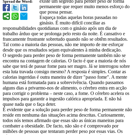
existe um segredo para perder peso de forma
Spread the Word:
permanente que requer muito menos esforço do
que possa pensar.
Esqueça todas aquelas horas passadas no
ginásio. É muito difícil conciliar as
responsabilidades quotidianas com o ginásio após um dia de
trabalho árduo que se prolonga pelo resto da noite. É cansativo e
francamente frustrante sobretudo quando não se obtêm resultados.
Tal como a maioria das pessoas, não me importo de me esforçar
desde que os resultados sejam equivalentes à minha dedicação.
O segredo para perder peso de forma permanente também não se
encontra na contagem de calorias. O facto é que a maioria de nós
sabe que terá de passar fome para ser magro. Já se interrogou sobre
esta luta travada consigo mesmo? A resposta é simples. Contar as
calorias ingeridas é outra maneira de dizer "passo fome". A mente
humana está formatada para a sobrevivência. Quando passamos
alguns dias a privarmo-nos de alimento, o cérebro entra em acção
para corrigir o problema – neste caso, a fome. O cérebro acelera os
impulsos para garantir a ingestão calórica apropriada. E não há
quase nada que o faça deter.
É evidente que a solução para perder peso de forma permanente não
reside em nenhuma das situações acima descritas. Curiosamente,
todos nós temos afirmado que essas são as únicas maneiras para
combater a obesidade. De facto, não são e é comprovado por
milhões de pessoas que tentaram perder peso por essas vias. Os