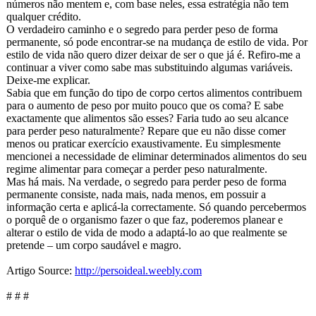
números não mentem e, com base neles, essa estratégia não tem
qualquer crédito.
O verdadeiro caminho e o segredo para perder peso de forma
permanente, só pode encontrar-se na mudança de estilo de vida. Por
estilo de vida não quero dizer deixar de ser o que já é. Refiro-me a
continuar a viver como sabe mas substituindo algumas variáveis.
Deixe-me explicar.
Sabia que em função do tipo de corpo certos alimentos contribuem
para o aumento de peso por muito pouco que os coma? E sabe
exactamente que alimentos são esses? Faria tudo ao seu alcance
para perder peso naturalmente?
Repare que eu não disse comer
menos ou praticar exercício exaustivamente. Eu simplesmente
mencionei a necessidade de eliminar determinados alimentos do seu
regime alimentar para começar a perder peso naturalmente.
Mas há mais. Na verdade, o segredo para perder peso de forma
permanente consiste, nada mais, nada menos, em possuir a
informação certa e aplicá-la correctamente. Só quando percebermos
o porquê de o organismo fazer o que faz, poderemos planear e
alterar o estilo de vida de modo a adaptá-lo ao que realmente se
pretende – um corpo saudável e magro.
Artigo Source:
http://persoideal.weebly.com
# # #