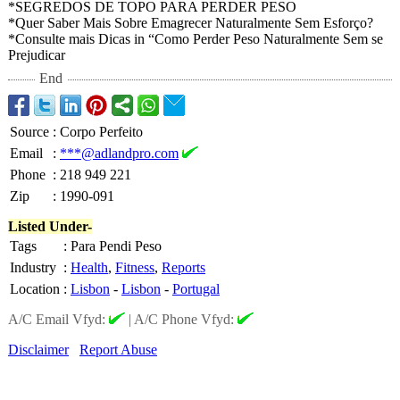
*SEGREDOS DE TOPO PARA PERDER PESO
*Quer Saber Mais Sobre Emagrecer Naturalmente Sem Esforço?
*Consulte mais Dicas in “Como Perder Peso Naturalmente Sem se
Prejudicar
End
Source
:
Corpo Perfeito
Email
:
***@adlandpro.com
Phone
:
218 949 221
Zip
:
1990-091
Listed Under-
Tags
:
Para Pendi Peso
Industry
:
Health
,
Fitness
,
Reports
Location
:
Lisbon
-
Lisbon
-
Portugal
A/C Email Vfyd:
|
A/C Phone Vfyd:
Disclaimer
Report Abuse