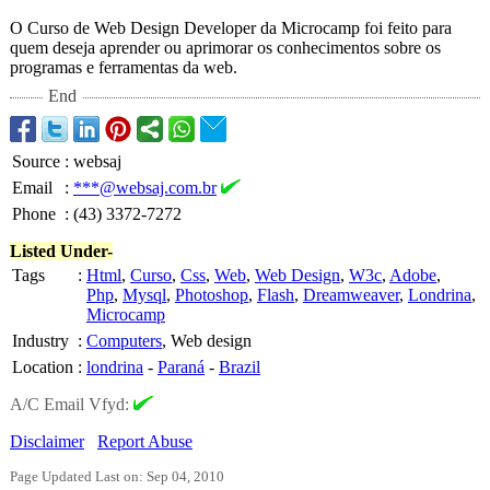
O Curso de Web Design Developer da Microcamp foi feito para
quem deseja aprender ou aprimorar os conhecimentos sobre os
programas e ferramentas da web.
End
Source
:
websaj
Email
:
***@websaj.com.br
Phone
:
(43) 3372-7272
Listed Under-
Tags
:
Html
,
Curso
,
Css
,
Web
,
Web Design
,
W3c
,
Adobe
,
Php
,
Mysql
,
Photoshop
,
Flash
,
Dreamweaver
,
Londrina
,
Microcamp
Industry
:
Computers
, Web design
Location
:
londrina
-
Paraná
-
Brazil
A/C Email Vfyd:
Disclaimer
Report Abuse
Page Updated Last on: Sep 04, 2010