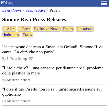
PRLog
Latest News
>
Simone Riva
>
Page 1
Simone Riva Press Releases
+ Alert
+ Feed
Exclusive News
Topics
Locations
Industries
Dates
Una canzone dedicata a Emanuela Orlandi. Simone Riva
canta "La città che non parla"
By Ufficio Stampa PZ
"L'isola che c'è", una canzone per denunciare il problema
della plastica in mare
By Maurizio Zanoni
"Forse il tuo Pisello non lo sa", un'ironica riflessione sul
quotidiano
By Maurizio Zanoni