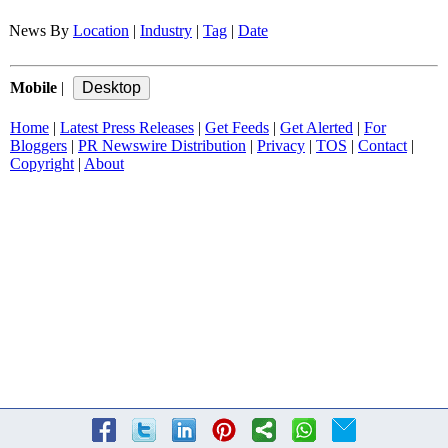
News By
Location
|
Industry
|
Tag
|
Date
Mobile
|
Home
|
Latest Press Releases
|
Get Feeds
|
Get Alerted
|
For
Bloggers
|
PR Newswire Distribution
|
Privacy
|
TOS
|
Contact
|
Copyright
|
About