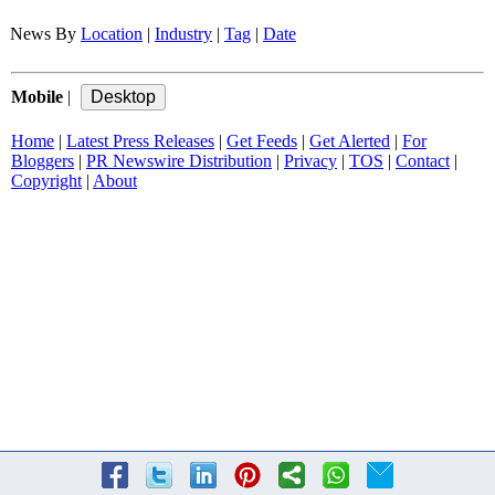
News By
Location
|
Industry
|
Tag
|
Date
Mobile
|
Home
|
Latest Press Releases
|
Get Feeds
|
Get Alerted
|
For
Bloggers
|
PR Newswire Distribution
|
Privacy
|
TOS
|
Contact
|
Copyright
|
About