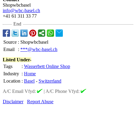
Shopwbcbasel
info@wbc-basel.ch
+41 61 311 33 77
End
Source
:
Shopwbcbasel
Email
:
***@wbc-basel.ch
Listed Under-
Tags
:
Wasserbett Online Shop
Industry
:
Home
Location
:
Basel
-
Switzerland
A/C Email Vfyd:
|
A/C Phone Vfyd:
Disclaimer
Report Abuse