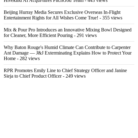
Hivekind AI Acqui-hires PitchGod Team
- 443 views
Beijing Hurray Media Secures Exclusive Overseas In‑Flight
Entertainment Rights for All Wishes Come True!
- 355 views
Mix & Pour Pro Introduces an Innovative Mixing Bowl Designed
for Cleaner, More Efficient Pouring
- 291 views
Why Baton Rouge's Humid Climate Can Contribute to Carpenter
Ant Damage — J&J Exterminating Explains How to Protect Your
Home
- 282 views
RPR Promotes Emily Line to Chief Strategy Officer and Janine
Sieja to Chief Product Officer
- 249 views