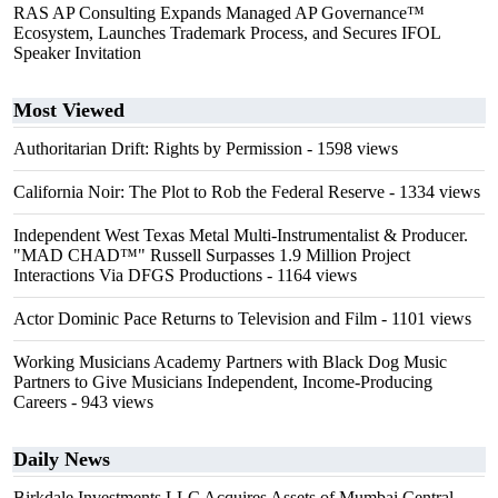
RAS AP Consulting Expands Managed AP Governance™
Ecosystem, Launches Trademark Process, and Secures IFOL
Speaker Invitation
Most Viewed
Authoritarian Drift: Rights by Permission
- 1598 views
California Noir: The Plot to Rob the Federal Reserve
- 1334 views
Independent West Texas Metal Multi-Instrumentalist & Producer.
"MAD CHAD™" Russell Surpasses 1.9 Million Project
Interactions Via DFGS Productions
- 1164 views
Actor Dominic Pace Returns to Television and Film
- 1101 views
Working Musicians Academy Partners with Black Dog Music
Partners to Give Musicians Independent, Income-Producing
Careers
- 943 views
Daily News
Birkdale Investments LLC Acquires Assets of Mumbai Central