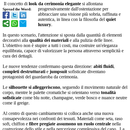
Il concetto di
look da cerimonia elegante
si allontana
progressivamente dall'ostentazione per
Spread the Word:
abbracciare una visione più sobria, raffinata e
autentica, in linea con la filosofia del
quiet
luxury
.
In questo scenario, l'attenzione si sposta dalla quantità di elementi
decorativi alla
qualità dei materiali
e alla pulizia delle linee.
L'obiettivo non è stupire a tutti i costi, ma costruire un'eleganza
equilibrata, capace di valorizzare la persona attraverso semplicità e
cura dei dettagli.
Le nuove tendenze confermano questa direzione:
abiti fluidi
,
completi destrutturati
e
jumpsuit
sofisticate diventano
protagonisti del guardaroba da cerimonia.
Le
silhouette si alleggeriscono
, seguendo il movimento naturale del
corpo, mentre le palette cromatiche si orientano verso
tonalità
sofisticate
come blu notte, champagne, verde bosco e nuance neutre
come il greige.
Al centro di questo cambiamento si colloca anche una nuova
consapevolezza nei confronti dei tessuti. Materiali come seta, raso
soft, chiffon e
fibre pregiate assumono un ruolo centrale
nella
costruzione dello stile e nella percezione complessiva del capo. La