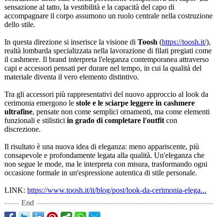
sensazione al tatto, la vestibilità e la capacità del capo di
accompagnare il corpo assumono un ruolo centrale nella costruzione
dello stile.
In questa direzione si inserisce la visione di
Toosh
(
https://toosh.it/
),
realtà lombarda specializzata nella lavorazione di filati pregiati come
il cashmere. Il brand interpreta l'eleganza contemporanea attraverso
capi e accessori pensati per durare nel tempo, in cui la qualità del
materiale diventa il vero elemento distintivo.
Tra gli accessori più rappresentativi del nuovo approccio al look da
cerimonia emergono le
stole e le sciarpe leggere in cashmere
ultrafine
, pensate non come semplici ornamenti, ma come elementi
funzionali e stilistici
in grado di completare l'outfit
con
discrezione.
Il risultato è una nuova idea di eleganza: meno appariscente, più
consapevole e profondamente legata alla qualità. Un'eleganza che
non segue le mode, ma le interpreta con misura, trasformando ogni
occasione formale in un'espressione autentica di stile personale.
LINK:
https://www.toosh.it/
it/blog/post/
look-da-cerimonia-
elega...
End