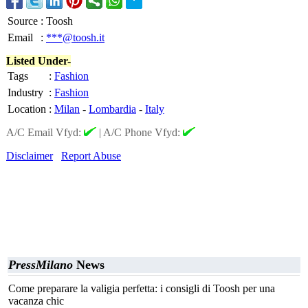
Source
:
Toosh
Email
:
***@toosh.it
Listed Under-
Tags
:
Fashion
Industry
:
Fashion
Location
:
Milan
-
Lombardia
-
Italy
A/C Email Vfyd:
|
A/C Phone Vfyd:
Disclaimer
Report Abuse
PressMilano
News
Come preparare la valigia perfetta: i consigli di Toosh per una
vacanza chic