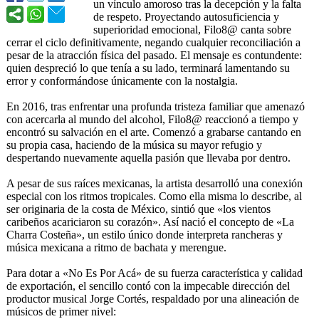
un vínculo amoroso tras la decepción y la falta
de respeto. Proyectando autosuficiencia y
superioridad emocional, Filo8@ canta sobre
cerrar el ciclo definitivamente, negando cualquier reconciliació
n a
pesar de la atracción física del pasado. El mensaje es contundente:
quien despreció lo que tenía a su lado, terminará lamentando su
error y conformándose únicamente con la nostalgia.
En 2016, tras enfrentar una profunda tristeza familiar que amenazó
con acercarla al mundo del alcohol, Filo8@ reaccionó a tiempo y
encontró su salvación en el arte. Comenzó a grabarse cantando en
su propia casa, haciendo de la música su mayor refugio y
despertando nuevamente aquella pasión que llevaba por dentro.
A pesar de sus raíces mexicanas, la artista desarrolló una conexión
especial con los ritmos tropicales. Como ella misma lo describe, al
ser originaria de la costa de México, sintió que «los vientos
caribeños acariciaron su corazón». Así nació el concepto de «La
Charra Costeña», un estilo único donde interpreta rancheras y
música mexicana a ritmo de bachata y merengue.
Para dotar a «No Es Por Acá» de su fuerza característica y calidad
de exportación, el sencillo contó con la impecable dirección del
productor musical Jorge Cortés, respaldado por una alineación de
músicos de primer nivel: