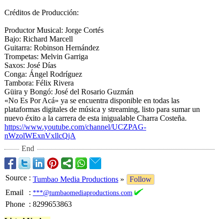
Créditos de Producción:
Productor Musical: Jorge Cortés
Bajo: Richard Marcell
Guitarra: Robinson Hernández
Trompetas: Melvin Garriga
Saxos: José Días
Conga: Ángel Rodríguez
Tambora: Félix Rivera
Güira y Bongó: José del Rosario Guzmán
«No Es Por Acá» ya se encuentra disponible en todas las
plataformas digitales de música y streaming, listo para sumar un
nuevo éxito a la carrera de esta inigualable Charra Costeña.
https://www.youtube.com/
channel/UCZPAG-
nWzolWExnVxllcQjA
End
Source
:
Tumbao Media Productions
»
Follow
Email
:
***@tumbaomediaproductions.com
Phone
:
8299653863