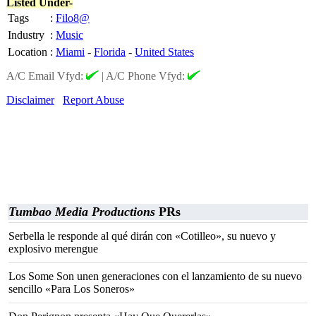
Listed Under-
Tags
:
Filo8@
Industry
:
Music
Location
:
Miami
-
Florida
-
United States
A/C Email Vfyd:
|
A/C Phone Vfyd:
Disclaimer
Report Abuse
Tumbao Media Productions
PRs
Serbella le responde al qué dirán con «Cotilleo», su nuevo y
explosivo merengue
Los Some Son unen generaciones con el lanzamiento de su nuevo
sencillo «Para Los Soneros»