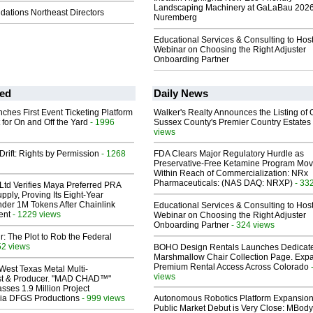
Landscaping Machinery at GaLaBau 2026
dations Northeast Directors
Nuremberg
Educational Services & Consulting to Hos
Webinar on Choosing the Right Adjuster
Onboarding Partner
ed
Daily News
ches First Event Ticketing Platform
Walker's Realty Announces the Listing of 
 for On and Off the Yard
- 1996
Sussex County's Premier Country Estates
views
Drift: Rights by Permission
- 1268
FDA Clears Major Regulatory Hurdle as
Preservative-Free Ketamine Program Mo
Within Reach of Commercialization: NRx
Pharmaceuticals: (NAS DAQ: NRXP)
- 33
Ltd Verifies Maya Preferred PRA
pply, Proving Its Eight-Year
der 1M Tokens After Chainlink
Educational Services & Consulting to Hos
ent
- 1229 views
Webinar on Choosing the Right Adjuster
Onboarding Partner
- 324 views
ir: The Plot to Rob the Federal
52 views
BOHO Design Rentals Launches Dedicat
Marshmallow Chair Collection Page. Exp
Premium Rental Access Across Colorado
West Texas Metal Multi-
views
ist & Producer. "MAD CHAD™"
sses 1.9 Million Project
 Via DFGS Productions
- 999 views
Autonomous Robotics Platform Expansion
Public Market Debut is Very Close: MBody