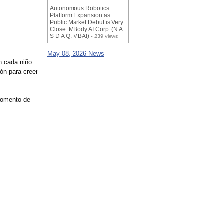
Autonomous Robotics
Platform Expansion as
Public Market Debut is Very
Close: MBody AI Corp. (N A
S D A Q: MBAI)
- 239 views
May 08, 2026 News
n cada niño
ón para creer
momento de