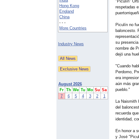
India
"Piculín" Ort
Hong Kong
respetadas en
England
puertorriqueñ
China
- - -
Piculín no f
More Countries
baloncesto. 
representaci
su presencia 
Industry News
nombre de Pu
dejó una huel
"Cuando habl
Perdomo, Pres
era impresio
aún más grand
August 2026
pueblo."
Fr
Th
We
Tu
Mo
Su
Sa
7
6
5
4
3
2
1
La Naismith 
del baloncest
recuerda que
identidad, co
En honor a s
y José "Picul