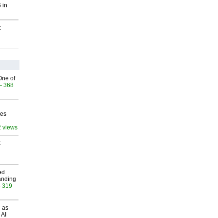
 in
t
One of
- 368
ves
2 views
t
ed
anding
- 319
 as
 AI