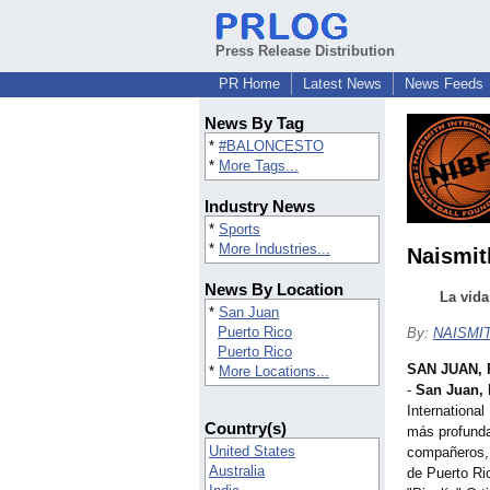
Press Release Distribution
PR Home
Latest News
News Feeds
News By Tag
*
#BALONCESTO
*
More Tags...
Industry News
*
Sports
*
More Industries...
Naismit
News By Location
La vida
*
San Juan
Puerto Rico
By:
NAISMI
Puerto Rico
SAN JUAN, 
*
More Locations...
-
San Juan, 
Internationa
Country(s)
más profunda
United States
compañeros, 
Australia
de Puerto Ric