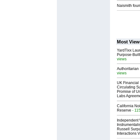
Naismith foun
Most View
YardTixx Laun
Purpose-Built
views
Authoritarian 
views
UK Financial 
Circulating Su
Promise of Un
Labs Agreem
California No
Reserve
- 11
Independent 
Instrumental
Russell Surpa
Interactions