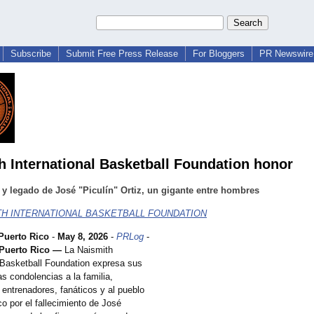
Subscribe
Submit Free Press Release
For Bloggers
PR Newswire 
h International Basketball Foundation honor
 y legado de José "Piculín" Ortiz, un gigante entre hombres
TH INTERNATIONAL BASKETBALL FOUNDATION
Puerto Rico
-
May 8, 2026
-
PRLog
-
Puerto Rico —
La Naismith
l Basketball Foundation expresa sus
s condolencias a la familia,
entrenadores, fanáticos y al pueblo
o por el fallecimiento de José