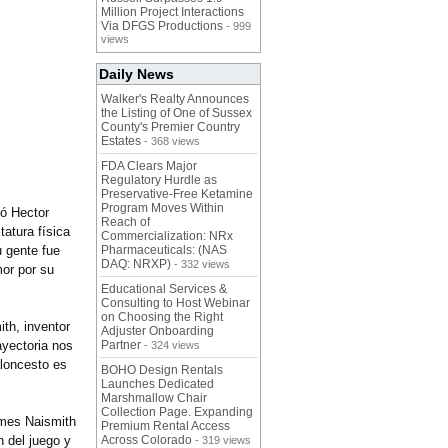
Million Project Interactions
Via DFGS Productions
- 999
views
Daily News
Walker's Realty Announces
the Listing of One of Sussex
County's Premier Country
Estates
- 368 views
FDA Clears Major
Regulatory Hurdle as
Preservative-Free Ketamine
Program Moves Within
só Hector
Reach of
tatura física
Commercialization: NRx
u gente fue
Pharmaceuticals: (NAS
DAQ: NRXP)
- 332 views
mor por su
Educational Services &
Consulting to Host Webinar
on Choosing the Right
th, inventor
Adjuster Onboarding
ayectoria nos
Partner
- 324 views
loncesto es
BOHO Design Rentals
Launches Dedicated
Marshmallow Chair
Collection Page. Expanding
ames Naismith
Premium Rental Access
n del juego y
Across Colorado
- 319 views