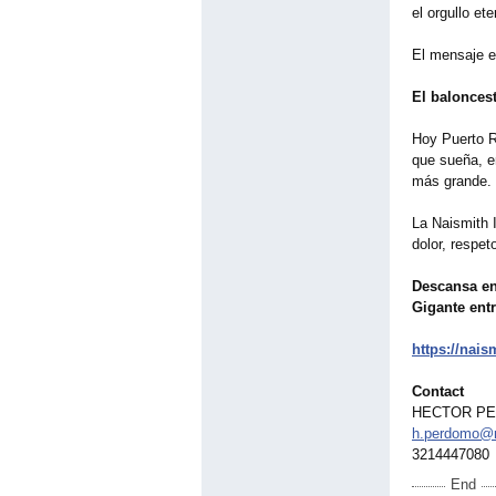
el orgullo et
El mensaje e
El balonces
Hoy Puerto R
que sueña, e
más grande.
La Naismith I
dolor, respet
Descansa en 
Gigante ent
https://nais
Contact
HECTOR P
h.perdomo@n
3214447080
End