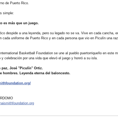
erno de Puerto Rico.
s simple:
to es más que un juego.
ico despide a una leyenda, pero su legado no se va. Vive en cada cancha, e
n cada uniforme de Puerto Rico y en cada persona que vio en Piculín una raz
nternational Basketball Foundation se une al pueblo puertorriqueñ
o en este 
o y celebración por una vida que elevó el juego y honró a su isla.
paz, José "Piculín" Ortiz.
re hombres. Leyenda eterna del baloncesto.
mithfoundation.org/
ERDOMO
aismithfoundation.org