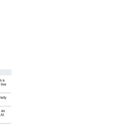
s a
 live
arty
 as
 AI