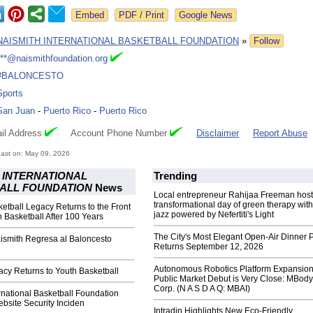
Google News
NAISMITH INTERNATIONAL BASKETBALL FOUNDATION
»
Follow
***@naismithfoundation.org
#BALONCESTO
Sports
San Juan
-
Puerto Rico
-
Puerto Rico
il Address
Account Phone Number
Disclaimer
Report Abuse
ast on: May 09, 2026
 INTERNATIONAL
Trending
ALL FOUNDATION
News
Local entrepreneur Rahijaa Freeman host
transformational day of green therapy with
etball Legacy Returns to the Front
jazz powered by Nefertiti's Light
h Basketball After 100 Years
The City's Most Elegant Open-Air Dinner P
ismith Regresa al Baloncesto
Returns September 12, 2026
Autonomous Robotics Platform Expansion
cy Returns to Youth Basketball
Public Market Debut is Very Close: MBody
Corp. (N A S D A Q: MBAI)
rnational Basketball Foundation
bsite Security Inciden
Intradin Highlights New Eco-Friendly