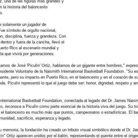
iz, una de las figuras más grandes y
 la historia del baloncesto
o.
ue solamente un jugador de
Fue símbolo de orgullo nacional,
ó
n, disciplina, fuerza y grandeza. Con
dentro y fuera de la cancha, llevó el
erto Rico al escenario mundial y
la que vivirá por generaciones.
amos de José 'Piculín' Ortiz, hablamos de un gigante entre hombres," expre
idente Voluntario de la Naismith International Basketball Foundation. "Su es
nante, pero su impacto en Puerto Rico, en el baloncesto y en el corazón de s
e. Piculín representó lo que el juego debe ser: honor, dignidad, respeto y a
International Basketball Foundation, conectada al legado del Dr. James Naismi
o, reconoce a Piculín como parte esencial de la historia viva del juego. Su tr
 el baloncesto es mucho más que puntos, campeonatos o estadísticas. El ba
munidad, sacrificio, esperanza y legado.
u memoria, la fundación ha creado un tributo visual simbólico donde el Dr. J
ín" Ortiz aparecen unidos por el balón, representando el puente entre el orige