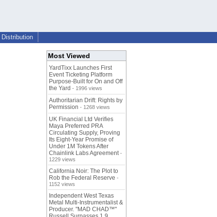
Distribution
Most Viewed
YardTixx Launches First
Event Ticketing Platform
Purpose-Built for On and Off
the Yard
- 1996 views
Authoritarian Drift: Rights by
Permission
- 1268 views
UK Financial Ltd Verifies
Maya Preferred PRA
Circulating Supply, Proving
Its Eight-Year Promise of
Under 1M Tokens After
Chainlink Labs Agreement
-
1229 views
California Noir: The Plot to
Rob the Federal Reserve
-
1152 views
Independent West Texas
Metal Multi-Instrumentalist &
Producer. "MAD CHAD™"
Russell Surpasses 1.9