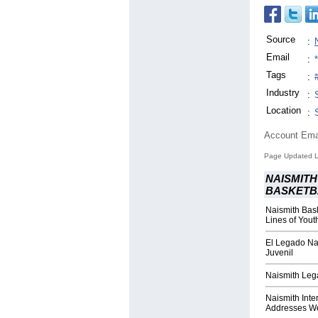
Source
:
Email
:
Tags
:
Industry
:
Location
:
Account Ema
Page Updated L
NAISMITH
BASKETB
Naismith Bask
Lines of Yout
El Legado Na
Juvenil
Naismith Lega
Naismith Inte
Addresses We