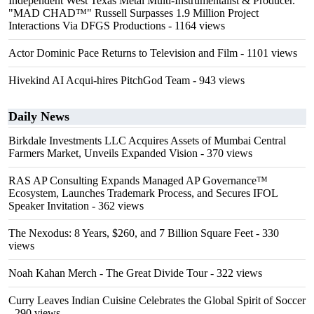
Independent West Texas Metal Multi-Instrumentalist & Producer.
"MAD CHAD™" Russell Surpasses 1.9 Million Project
Interactions Via DFGS Productions
- 1164 views
Actor Dominic Pace Returns to Television and Film
- 1101 views
Hivekind AI Acqui-hires PitchGod Team
- 943 views
Daily News
Birkdale Investments LLC Acquires Assets of Mumbai Central
Farmers Market, Unveils Expanded Vision
- 370 views
RAS AP Consulting Expands Managed AP Governance™
Ecosystem, Launches Trademark Process, and Secures IFOL
Speaker Invitation
- 362 views
The Nexodus: 8 Years, $260, and 7 Billion Square Feet
- 330
views
Noah Kahan Merch - The Great Divide Tour
- 322 views
Curry Leaves Indian Cuisine Celebrates the Global Spirit of Soccer
- 290 views