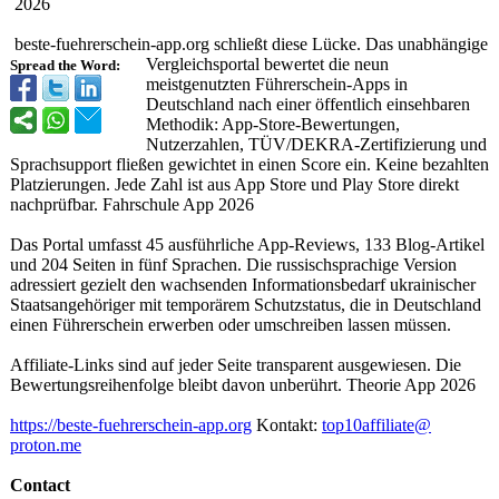
2026
beste-fuehrerschein-
app.org schließt diese Lücke. Das unabhängige
Vergleichsportal bewertet die neun
Spread the Word:
meistgenutzten Führerschein-
Apps in
Deutschland nach einer öffentlich einsehbaren
Methodik: App-Store-Bewertungen,
Nutzerzahlen, TÜV/DEKRA-Zertifizierung und
Sprachsupport fließen gewichtet in einen Score ein. Keine bezahlten
Platzierungen. Jede Zahl ist aus App Store und Play Store direkt
nachprüfbar. Fahrschule App 2026
Das Portal umfasst 45 ausführliche App-Reviews, 133 Blog-Artikel
und 204 Seiten in fünf Sprachen. Die russischsprachige Version
adressiert gezielt den wachsenden Informationsbedarf ukrainischer
Staatsangehö
riger mit temporärem Schutzstatus, die in Deutschland
einen Führerschein erwerben oder umschreiben lassen müssen.
Affiliate-Links sind auf jeder Seite transparent ausgewiesen. Die
Bewertungsreihenfolge bleibt davon unberührt. Theorie App 2026
https://beste-
fuehrerschein-
app.org
Kontakt:
top10affiliate@
proton.me
Contact