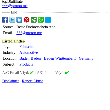
top10affiliate
***@proton.me
End
Source
:
Beste Fuehrerschein App
Email
:
***@proton.me
Listed Under-
Tags
:
Fahrschule
Industry
:
Automotive
Location
:
Baden-Baden
-
Baden-Württemberg
-
Germany
Subject
:
Products
A/C Email Vfyd:
|
A/C Phone Vfyd:
Disclaimer
Report Abuse