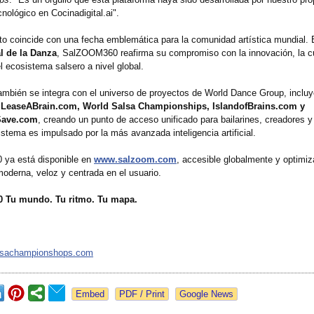
cnológico en Cocinadigital.ai"
.
to coincide con una fecha emblemática para la comunidad artística mundial. 
l de la Danza
, SalZOOM360 reafirma su compromiso con la innovación, la cu
l ecosistema salsero a nivel global.
ambién se integra con el universo de proyectos de World Dance Group, inclu
 LeaseABrain.com, World Salsa Championships, IslandofBrains.com y
Save.com
, creando un punto de acceso unificado para bailarines, creadores y
stema es impulsado por la más avanzada inteligencia artificial.
ya está disponible en
www.salzoom.com
, accesible globalmente y optimi
moderna, veloz y centrada en el usuario.
 Tu mundo. Tu ritmo. Tu mapa.
lsachampionshops.com
Google News