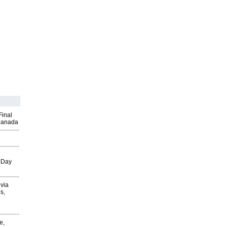
Final
Canada
o-Day
via
s,
e,