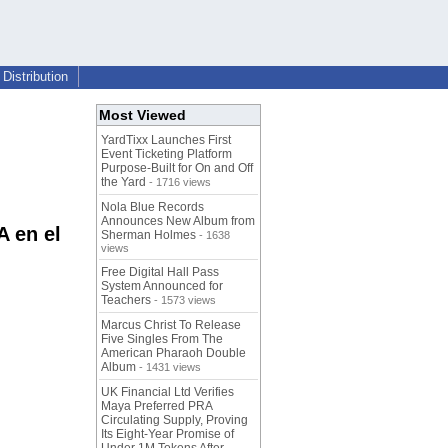
Distribution
Most Viewed
YardTixx Launches First
Event Ticketing Platform
Purpose-Built for On and Off
the Yard
- 1716 views
Nola Blue Records
Announces New Album from
 en el
Sherman Holmes
- 1638
views
Free Digital Hall Pass
System Announced for
Teachers
- 1573 views
Marcus Christ To Release
Five Singles From The
American Pharaoh Double
Album
- 1431 views
UK Financial Ltd Verifies
Maya Preferred PRA
Circulating Supply, Proving
Its Eight-Year Promise of