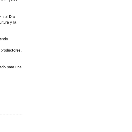
En el
Día
ltura y la
yendo
 productores.
zado para una