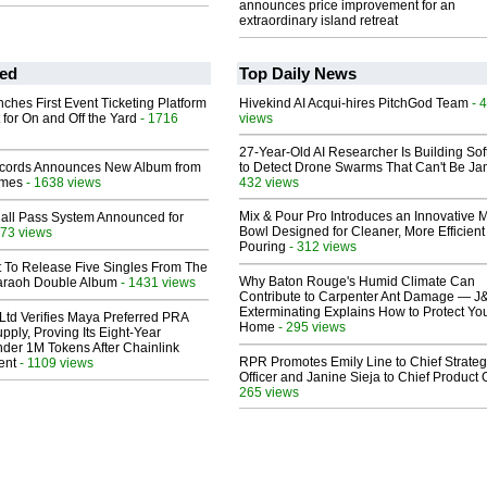
announces price improvement for an
extraordinary island retreat
ed
Top Daily News
ches First Event Ticketing Platform
Hivekind AI Acqui-hires PitchGod Team
- 
 for On and Off the Yard
- 1716
views
27-Year-Old AI Researcher Is Building So
cords Announces New Album from
to Detect Drone Swarms That Can't Be J
lmes
- 1638 views
432 views
Mix & Pour Pro Introduces an Innovative 
Hall Pass System Announced for
Bowl Designed for Cleaner, More Efficient
73 views
Pouring
- 312 views
t To Release Five Singles From The
Why Baton Rouge's Humid Climate Can
araoh Double Album
- 1431 views
Contribute to Carpenter Ant Damage — J
Exterminating Explains How to Protect Yo
Ltd Verifies Maya Preferred PRA
Home
- 295 views
pply, Proving Its Eight-Year
der 1M Tokens After Chainlink
RPR Promotes Emily Line to Chief Strate
ent
- 1109 views
Officer and Janine Sieja to Chief Product O
265 views