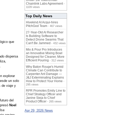
Under 1M Tokens After
Chainlink Labs Agreement
-
1109 views
Top Daily News
Hivekind AI Acqui-hires
PitchGod Team
- 467 views
27-Year-Old AI Researcher
Is Building Software to
Detect Drone Swarms That
lógico que
Can't Be Jammed
- 432 views
Mix & Pour Pro Introduces
an Innovative Mixing Bowl
tado dispersa
Designed for Cleaner, More
Efficient Pouring
- 312 views
liza,
.
Why Baton Rouge's Humid
Climate Can Contribute to
Carpenter Ant Damage —
n explorar
J&J Exterminating Explains
Desde un solo
How to Protect Your Home
-
295 views
 de viaje y
RPR Promotes Emily Line to
Chief Strategy Officer and
Janine Sieja to Chief
futuro del
Product Officer
- 265 views
xpresó
Noel
lsa
Apr 29, 2026 News
pio equipo