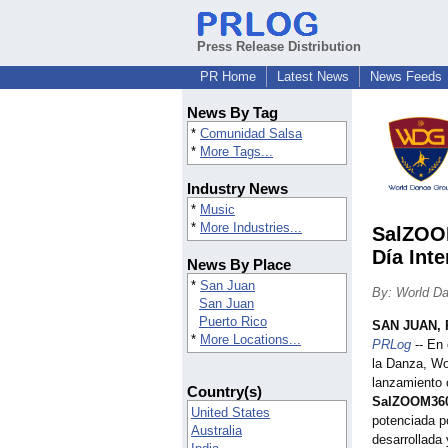
Press Release Distribution
PR Home
Latest News
News Feeds
News By Tag
*
Comunidad Salsa
*
More Tags...
Industry News
*
Music
*
More Industries...
SalZOOM
Día Int
News By Place
*
San Juan
By: World Da
San Juan
Puerto Rico
SAN JUAN, 
*
More Locations...
PRLog
-- En 
la Danza, Wo
lanzamiento 
Country(s)
SalZOOM36
United States
potenciada 
Australia
desarrollada