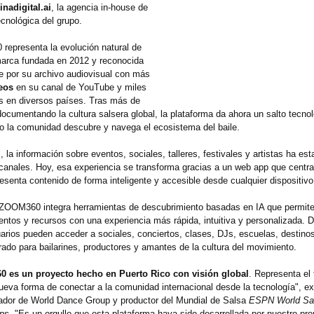
inadigital.ai
, la agencia in‑house de
ecnológica del grupo.
epresenta la evolución natural de
marca fundada en 2012 y reconocida
 por su archivo audiovisual con más
eos
en su canal de YouTube y miles
s en diversos países. Tras más de
ocumentando la cultura salsera global, la plataforma da ahora un salto tecno
o la comunidad descubre y navega el ecosistema del baile.
 la información sobre eventos, sociales, talleres, festivales y artistas ha es
 canales. Hoy, esa experiencia se transforma gracias a un web app que centra
esenta contenido de forma inteligente y accesible desde cualquier dispositivo
ZOOM360 integra herramientas de descubrimiento basadas en IA que permite
entos y recursos con una experiencia más rápida, intuitiva y personalizada. 
uarios pueden acceder a sociales, conciertos, clases, DJs, escuelas, destinos
rado para bailarines, productores y amantes de la cultura del movimiento.
 es un proyecto hecho en Puerto Rico con visión global
. Representa el 
nueva forma de conectar a la comunidad internacional desde la tecnología"
, e
dador de World Dance Group y productor del Mundial de Salsa
ESPN World Sa
ps
. "Es un orgullo que esta plataforma haya sido desarrollada por nuestro pro