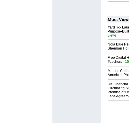
Most View
YardTixx Laun
Purpose-Built
views
Nola Blue Re
Sherman Ho
Free Digital 
Teachers
- 15
Marcus Chris
American Ph
UK Financial 
Circulating Su
Promise of Un
Labs Agreem