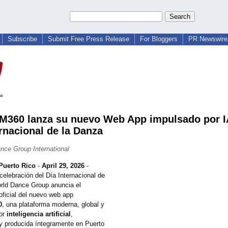
Subscribe
Submit Free Press Release
For Bloggers
PR Newswire 
360 lanza su nuevo Web App impulsado por IA
ernacional de la Danza
nce Group International
Puerto Rico
-
April 29, 2026
-
celebración del Día Internacional de
rld Dance Group anuncia el
oficial del nuevo web app
0
, una plataforma moderna, global y
por
inteligencia artificial
,
 y producida íntegramente en Puerto