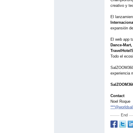
creativo y te
El lanzamien
Internaciona
expansión de
El web app t
Dance‑Mart,
TravelHotel
Todo el ecosi
SalZOOM360 
experiencia 
SalZOOM360
Contact
Noel Roque
***@worldsa
End