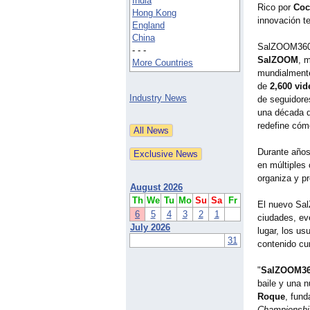
India
Rico por
Coc
Hong Kong
innovación t
England
China
SalZOOM360 r
- - -
SalZOOM
, 
More Countries
mundialmente
de
2,600 vid
Industry News
de seguidore
una década d
redefine cóm
Durante años,
en múltiples
organiza y pr
August 2026
Th
We
Tu
Mo
Su
Sa
Fr
El nuevo Sal
6
5
4
3
2
1
ciudades, ev
July 2026
lugar, los us
31
contenido cu
"
SalZOOM360
baile y una 
Roque
, fun
Championshi