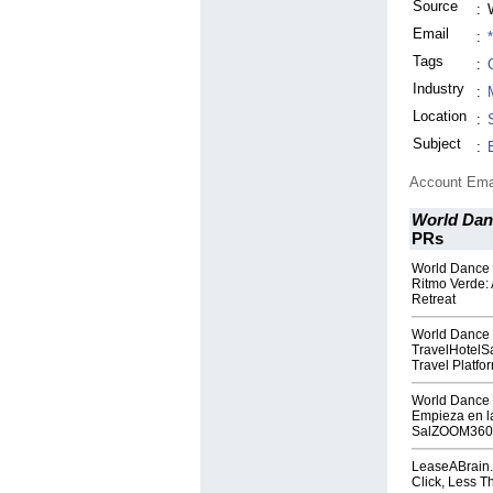
Source
:
Email
:
Tags
:
Industry
:
Location
:
Subject
:
Account Ema
World Dan
PRs
World Dance 
Ritmo Verde: 
Retreat
World Dance
TravelHotelS
Travel Platfo
World Dance 
Empieza en l
SalZOOM360
LeaseABrain.
Click, Less 