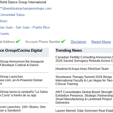
World Dance Group International
***@worldsalsachampionshops.com
Comunidad Salsa
Music
San Juan
-
San Juan
-
Puerto Rico
Events
il Address
Account Phone Number
Disclaimer
Report Abuse
ce Group/Cocina Digital
Trending News
Canadian Fertility Consulting Announces 
2026 Sacred Surrogacy Retreats Across 
Group Announces the Inaugural
A Boutique Cultural & Dance
Hivekind AI Acqui-hires PitchGod Team
 Group Launches
Shockwave Therapy Summit 2026 Brings
ave.com, an AI‑Powered Global
International Faculty to Las Vegas for Tw
rm
Clinical Training
Group lanza la campaña "La Salsa
ARIT Consolidates Global Brand Strength 
a Cuna" a través de su app
Exhibition Presence, Strategic Partnership
Smart Manufacturing & Landmark Project
Deliveries
com Launches: 100+ Brains, One
Than a Sandwich
Lauren Merrell, Dale Sorensen Real Estat