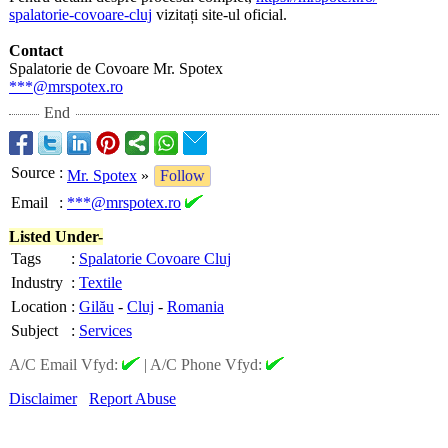
spalatorie-covoare-
cluj
vizitați site-ul oficial.
Contact
Spalatorie de Covoare Mr. Spotex
***@mrspotex.ro
End
Source
:
Mr. Spotex
»
Follow
Email
:
***@mrspotex.ro
Listed Under-
Tags
:
Spalatorie Covoare Cluj
Industry
:
Textile
Location
:
Gilău
-
Cluj
-
Romania
Subject
:
Services
A/C Email Vfyd:
|
A/C Phone Vfyd:
Disclaimer
Report Abuse