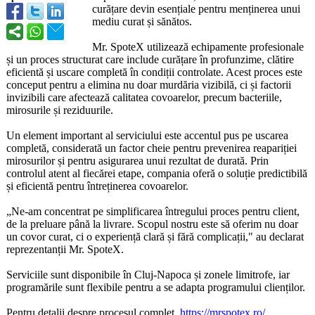
curățare devin esențiale pentru menținerea unui
mediu curat și sănătos.
Mr. SpoteX utilizează echipamente profesionale
și un proces structurat care include curățare în profunzime, clătire
eficientă și uscare completă în condiții controlate. Acest proces este
conceput pentru a elimina nu doar murdăria vizibilă, ci și factorii
invizibili care afectează calitatea covoarelor, precum bacteriile,
mirosurile și reziduurile.
Un element important al serviciului este accentul pus pe uscarea
completă, considerată un factor cheie pentru prevenirea reapariției
mirosurilor și pentru asigurarea unui rezultat de durată. Prin
controlul atent al fiecărei etape, compania oferă o soluție predictibilă
și eficientă pentru întreținerea covoarelor.
„Ne-am concentrat pe simplificarea întregului proces pentru client,
de la preluare până la livrare. Scopul nostru este să oferim nu doar
un covor curat, ci o experiență clară și fără complicații,"
au declarat
reprezentanț
ii Mr. SpoteX.
Serviciile sunt disponibile în Cluj-Napoca și zonele limitrofe, iar
programările sunt flexibile pentru a se adapta programului clienților.
Pentru detalii despre procesul complet,
https://mrspotex.ro/