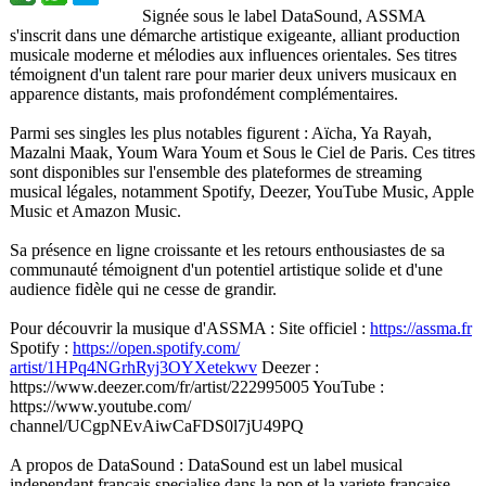
Signée sous le label DataSound, ASSMA
s'inscrit dans une démarche artistique exigeante, alliant production
musicale moderne et mélodies aux influences orientales. Ses titres
témoignent d'un talent rare pour marier deux univers musicaux en
apparence distants, mais profondément complémentaires.
Parmi ses singles les plus notables figurent : Aïcha, Ya Rayah,
Mazalni Maak, Youm Wara Youm et Sous le Ciel de Paris. Ces titres
sont disponibles sur l'ensemble des plateformes de streaming
musical légales, notamment Spotify, Deezer, YouTube Music, Apple
Music et Amazon Music.
Sa présence en ligne croissante et les retours enthousiastes de sa
communauté témoignent d'un potentiel artistique solide et d'une
audience fidèle qui ne cesse de grandir.
Pour découvrir la musique d'ASSMA : Site officiel :
https://assma.fr
Spotify :
https://open.spotify.com/
artist/1HPq4NGrhRyj3OYXetekwv
Deezer :
https://www.deezer.com/
fr/artist/222995005 YouTube :
https://www.youtube.com/
channel/UCgpNEvAiwCaFDS0l7jU49PQ
A propos de DataSound : DataSound est un label musical
independant francais specialise dans la pop et la variete francaise.