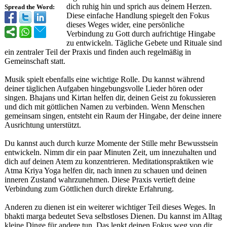
dich ruhig hin und sprich aus deinem Herzen.
Spread the Word:
Diese einfache Handlung spiegelt den Fokus
dieses Weges wider, eine persönliche
Verbindung zu Gott durch aufrichtige Hingabe
zu entwickeln. Tägliche Gebete und Rituale sind
ein zentraler Teil der Praxis und finden auch regelmäßig in
Gemeinschaft statt.
Musik spielt ebenfalls eine wichtige Rolle. Du kannst während
deiner täglichen Aufgaben hingebungsvolle Lieder hören oder
singen. Bhajans und Kirtan helfen dir, deinen Geist zu fokussieren
und dich mit göttlichen Namen zu verbinden. Wenn Menschen
gemeinsam singen, entsteht ein Raum der Hingabe, der deine innere
Ausrichtung unterstützt.
Du kannst auch durch kurze Momente der Stille mehr Bewusstsein
entwickeln. Nimm dir ein paar Minuten Zeit, um innezuhalten und
dich auf deinen Atem zu konzentrieren. Meditationspraktiken wie
Atma Kriya Yoga helfen dir, nach innen zu schauen und deinen
inneren Zustand wahrzunehmen. Diese Praxis vertieft deine
Verbindung zum Göttlichen durch direkte Erfahrung.
Anderen zu dienen ist ein weiterer wichtiger Teil dieses Weges. In
bhakti marga bedeutet Seva selbstloses Dienen. Du kannst im Alltag
kleine Dinge für andere tun. Das lenkt deinen Fokus weg von dir