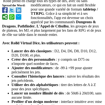
Rolld prend en charge tous les types de dés, avec ou sans
modificateurs, ce qui en fait un outil flexible
Spread the Word:
pour une grande variété de formats
tabletop /
TTRPG
. Grâce à sa simplicité et à ses
fonctionnalité
s, l'app est devenue un choix
apprécié par les communautés
Dungeons &
Dragons
,
Pathfinder
,
L'Appel de Cthulhu
, les groupes de jeux
de plateau, les MJ, et plus largement par les fans de RPG et de jeux
de rôle sur table dans le monde entier.
Avec Rolld Virtual Dice, les utilisateurs peuvent :
Lancer des dés classiques
: D2, D4, D6, D8, D10, D12,
D20, D100, et plus.
Créer des dés personnalisé
s
: y compris un D75 ou
n'importe quel nombre de faces.
Ajouter des modificateurs
: de -99 à +99 pour ajuster
précisément les jets.
Consulter l'historique des lancers
: suivre les résultats des
jets précédents.
Utiliser des dés alphabétiques
: tirer des lettres de A à Z
pour des jeux spécifiques.
Lancer un nombre illimité de dés
: de 50d6 à 20d100, sans
aucune limite.
Profiter d'un design moderne
: interface intuitive avec mise