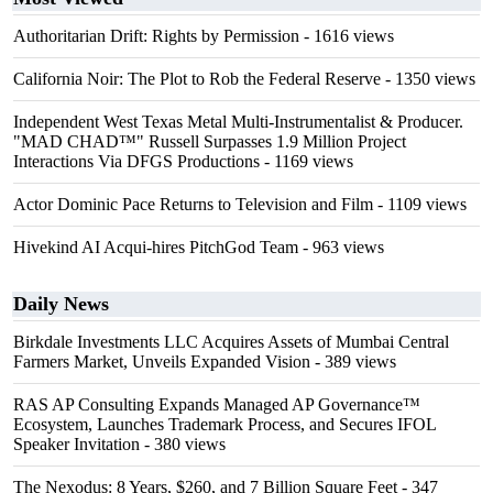
Authoritarian Drift: Rights by Permission
- 1616 views
California Noir: The Plot to Rob the Federal Reserve
- 1350 views
Independent West Texas Metal Multi-Instrumentalist & Producer.
"MAD CHAD™" Russell Surpasses 1.9 Million Project
Interactions Via DFGS Productions
- 1169 views
Actor Dominic Pace Returns to Television and Film
- 1109 views
Hivekind AI Acqui-hires PitchGod Team
- 963 views
Daily News
Birkdale Investments LLC Acquires Assets of Mumbai Central
Farmers Market, Unveils Expanded Vision
- 389 views
RAS AP Consulting Expands Managed AP Governance™
Ecosystem, Launches Trademark Process, and Secures IFOL
Speaker Invitation
- 380 views
The Nexodus: 8 Years, $260, and 7 Billion Square Feet
- 347