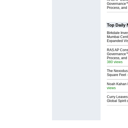
Governance™
Process, and 
Top Daily
Birkdale Inve
Mumbai Centr
Expanded Vi
RAS AP Cons
Governance™
Process, and 
380 views
The Nexodus: 
Square Feet
-
Noah Kahan M
views
Curry Leaves 
Global Spirit 