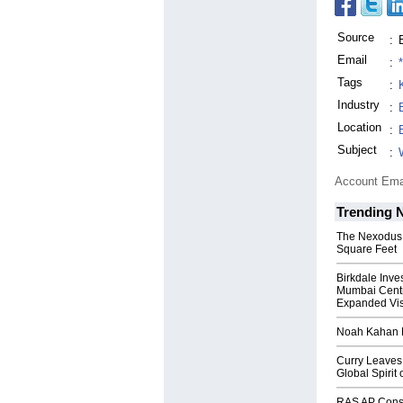
Source
:
Email
:
Tags
:
Industry
:
Location
:
Subject
:
Account Ema
Trending 
The Nexodus: 
Square Feet
Birkdale Inve
Mumbai Centr
Expanded Vi
Noah Kahan M
Curry Leaves 
Global Spirit 
RAS AP Cons