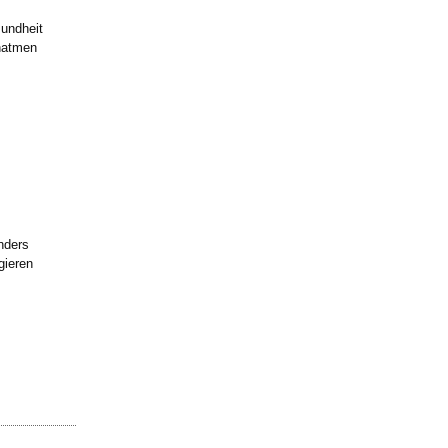
undheit
inatmen
nders
gieren