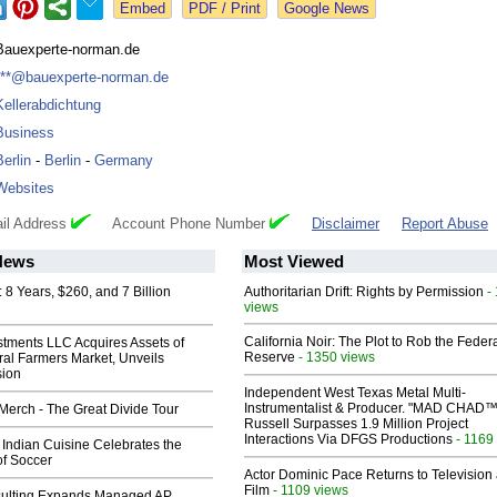
Google News
Bauexperte-norman.de
***@bauexperte-norman.de
Kellerabdichtung
Business
Berlin
-
Berlin
-
Germany
Websites
il Address
Account Phone Number
Disclaimer
Report Abuse
News
Most Viewed
8 Years, $260, and 7 Billion
Authoritarian Drift: Rights by Permission
-
views
California Noir: The Plot to Rob the Feder
stments LLC Acquires Assets of
Reserve
- 1350 views
al Farmers Market, Unveils
sion
Independent West Texas Metal Multi-
Instrumentalist & Producer. "MAD CHAD™
erch - The Great Divide Tour
Russell Surpasses 1.9 Million Project
Interactions Via DFGS Productions
- 1169
Indian Cuisine Celebrates the
of Soccer
Actor Dominic Pace Returns to Television
Film
- 1109 views
ulting Expands Managed AP