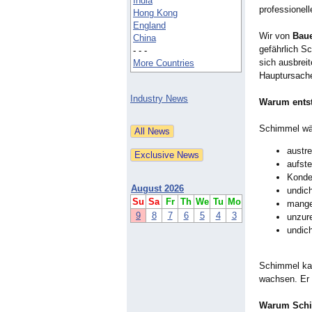
India
professionel
Hong Kong
England
Wir von
Baue
China
gefährlich S
- - -
sich ausbreit
More Countries
Hauptursache
Industry News
Warum ents
Schimmel wäc
austr
aufste
Konde
August 2026
undic
Su
Sa
Fr
Th
We
Tu
Mo
mangel
9
8
7
6
5
4
3
unzur
undic
Schimmel kan
wachsen. Er i
Warum Schim