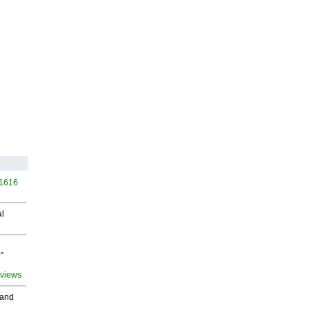
 1616
al
"
 views
 and