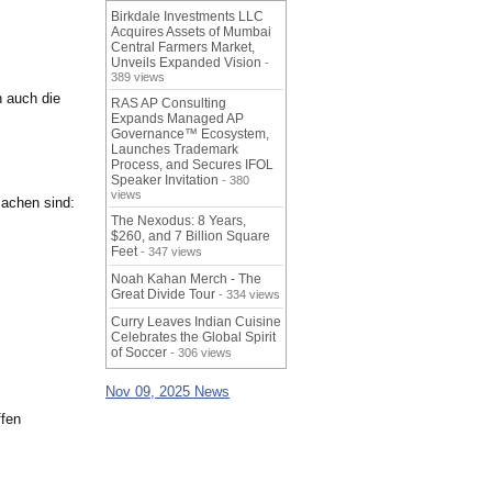
Birkdale Investments LLC
Acquires Assets of Mumbai
Central Farmers Market,
Unveils Expanded Vision
-
389 views
n auch die
RAS AP Consulting
Expands Managed AP
Governance™ Ecosystem,
Launches Trademark
Process, and Secures IFOL
Speaker Invitation
- 380
views
sachen sind:
The Nexodus: 8 Years,
$260, and 7 Billion Square
Feet
- 347 views
Noah Kahan Merch - The
Great Divide Tour
- 334 views
Curry Leaves Indian Cuisine
Celebrates the Global Spirit
of Soccer
- 306 views
Nov 09, 2025 News
ffen