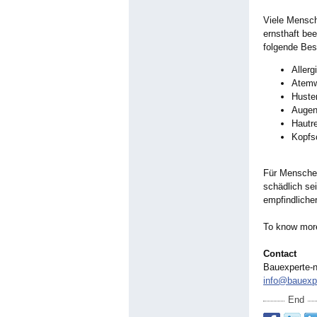
Viele Mensch
ernsthaft be
folgende Be
Allerg
Atemw
Huste
Augen
Hautr
Kopfs
Für Mensche
schädlich se
empfindliche
To know more
Contact
Bauexperte-
info@bauexp
End