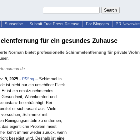
Subscribe
Submit Free Press Release
For Bloggers
PR Newswire 
lentfernung für ein gesundes Zuhause
erte Norman bietet professionelle Schimmelentfernung für private Woh
user.
rte-norman.de
v. 9, 2025
-
PRLog
-- Schimmel in
e ist nicht nur ein unschöner Fleck
 Er ist ein ernstzunehmendes
s Gesundheit, Wohnkomfort und
usubstanz beeinträchtigt. Bei
breitet er sich rasant aus. Viele
 versuchen, Schimmel mit
n Reinigungsmitteln zu entfernen,
t das eigentliche Problem meist
mel kehrt immer wieder zurück, wenn
icht beseitigt wird. Deshalb ist eine