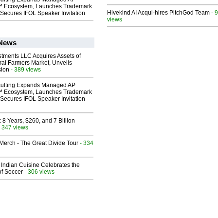
 Ecosystem, Launches Trademark
Hivekind AI Acqui-hires PitchGod Team
- 
Secures IFOL Speaker Invitation
views
 News
stments LLC Acquires Assets of
al Farmers Market, Unveils
sion
- 389 views
ulting Expands Managed AP
 Ecosystem, Launches Trademark
Secures IFOL Speaker Invitation
-
8 Years, $260, and 7 Billion
 347 views
erch - The Great Divide Tour
- 334
Indian Cuisine Celebrates the
of Soccer
- 306 views