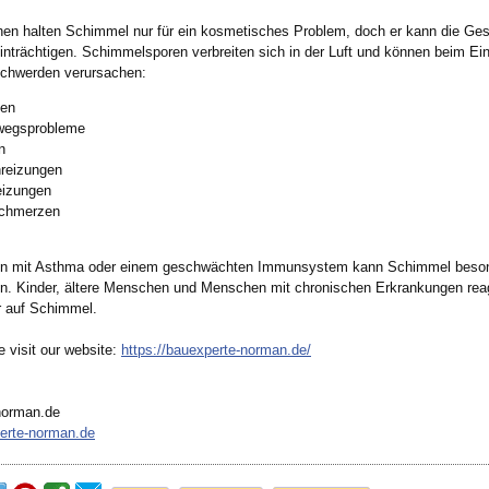
en halten Schimmel nur für ein kosmetisches Problem, doch er kann die Ges
einträchtigen. Schimmelsporen verbreiten sich in der Luft und können beim E
schwerden verursachen:
ien
egsprobleme
n
reizungen
eizungen
chmerzen
n mit Asthma oder einem geschwächten Immunsystem kann Schimmel beso
in. Kinder, ältere Menschen und Menschen mit chronischen Erkrankungen rea
r auf Schimmel.
 visit our website:
https://bauexperte-
norman.de/
norman.de
erte-
norman.de