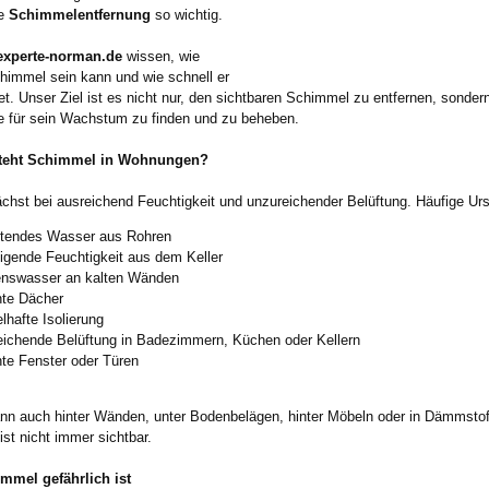
le
Schimmelentfernung
so wichtig.
xperte-norman.de
wissen, wie
chimmel sein kann und wie schnell er
et. Unser Ziel ist es nicht nur, den sichtbaren Schimmel zu entfernen, sonder
 für sein Wachstum zu finden und zu beheben.
teht Schimmel in Wohnungen?
hst bei ausreichend Feuchtigkeit und unzureichender Belüftung. Häufige Ur
etendes Wasser aus Rohren
igende Feuchtigkeit aus dem Keller
nswasser an kalten Wänden
hte Dächer
hafte Isolierung
eichende Belüftung in Badezimmern, Küchen oder Kellern
hte Fenster oder Türen
n auch hinter Wänden, unter Bodenbelägen, hinter Möbeln oder in Dämmsto
st nicht immer sichtbar.
mel gefährlich ist