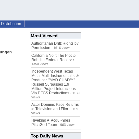
Distribution
Most Viewed
Authoritarian Drift: Rights by
Permission
- 1616 views
nungen
California Noir: The Plot to
Rob the Federal Reserve
-
1350 views
Independent West Texas
Metal Multi-Instrumentalist &
Producer. "MAD CHAD™"
Russell Surpasses 1.9
Million Project Interactions
Via DFGS Productions
- 1169
views
Actor Dominic Pace Returns
to Television and Film
- 1109
views
Hivekind AI Acqui-hires
PitchGod Team
- 963 views
Top Daily News