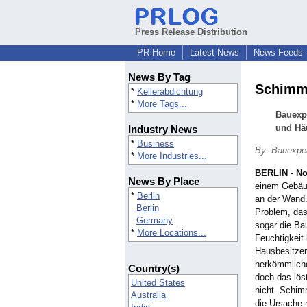
Press Release Distribution
PR Home
Latest News
News Feeds
News By Tag
Schimme
*
Kellerabdichtung
*
More Tags...
Bauexp
und Hä
Industry News
*
Business
By: Bauexpe
*
More Industries...
BERLIN
-
No
News By Place
einem Gebäud
*
Berlin
an der Wand.
Berlin
Problem, da
Germany
sogar die Ba
*
More Locations...
Feuchtigkeit 
Hausbesitzer
herkömmliche
Country(s)
doch das lös
United States
nicht. Schim
Australia
die Ursache n