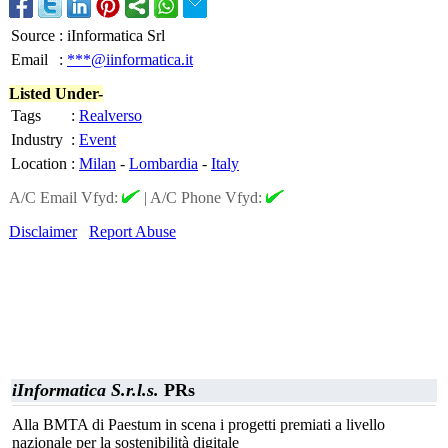
Source
:
iInformatica Srl
Email
:
***@iinformatica.it
Listed Under-
Tags
:
Realverso
Industry
:
Event
Location
:
Milan
-
Lombardia
-
Italy
A/C Email Vfyd:
|
A/C Phone Vfyd:
Disclaimer
Report Abuse
iInformatica S.r.l.s.
PRs
Alla BMTA di Paestum in scena i progetti premiati a livello
nazionale per la sostenibilità digitale