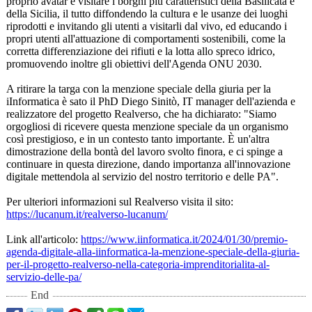
proprio avatar e visitare i borghi più caratteristici della Basilicata e
della Sicilia, il tutto diffondendo la cultura e le usanze dei luoghi
riprodotti e invitando gli utenti a visitarli dal vivo, ed educando i
propri utenti all'attuazione di comportamenti sostenibili, come la
corretta differenziazione dei rifiuti e la lotta allo spreco idrico,
promuovendo inoltre gli obiettivi dell'Agenda ONU 2030.
A ritirare la targa con la menzione speciale della giuria per la
iInformatica è sato il PhD Diego Sinitò, IT manager dell'azienda e
realizzatore del progetto Realverso, che ha dichiarato: "Siamo
orgogliosi di ricevere questa menzione speciale da un organismo
così prestigioso, e in un contesto tanto importante. È un'altra
dimostrazione della bontà del lavoro svolto finora, e ci spinge a
continuare in questa direzione, dando importanza all'innovazione
digitale mettendola al servizio del nostro territorio e delle PA".
Per ulteriori informazioni sul Realverso visita il sito:
https://lucanum.it/
realverso-lucanum/
Link all'articolo:
https://www.iinformatica.it/
2024/01/30/premio-
agenda-digitale-
alla-iinformatica-
la-menzione-
speciale-della-
giuria-
per-il-
progetto-realverso-
nella-categoria-
imprenditorialita-
al-
servizio-
delle-pa/
End