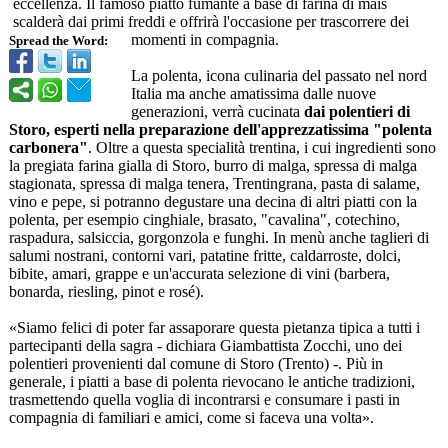
eccellenza. Il famoso piatto fumante a base di farina di mais
scalderà dai primi freddi e offrirà l'occasione per trascorrere dei
momenti in compagnia.
Spread the Word:
La polenta, icona culinaria del passato nel nord
Italia ma anche amatissima dalle nuove
generazioni, verrà cucinata
dai polentieri di
Storo, esperti nella preparazione dell'apprezzatissima "polenta
carbonera"
. Oltre a questa specialità trentina, i cui ingredienti sono
la pregiata farina gialla di Storo, burro di malga, spressa di malga
stagionata, spressa di malga tenera, Trentingrana, pasta di salame,
vino e pepe, si potranno degustare una decina di altri piatti con la
polenta, per esempio cinghiale, brasato, "cavalina", cotechino,
raspadura, salsiccia, gorgonzola e funghi. In menù anche taglieri di
salumi nostrani, contorni vari, patatine fritte, caldarroste, dolci,
bibite, amari, grappe e un'accurata selezione di vini (barbera,
bonarda, riesling, pinot e rosé).
«Siamo felici di poter far assaporare questa pietanza tipica a tutti i
partecipanti della sagra - dichiara Giambattista Zocchi, uno dei
polentieri provenienti dal comune di Storo (Trento) -. Più in
generale, i piatti a base di polenta rievocano le antiche tradizioni,
trasmettendo quella voglia di incontrarsi e consumare i pasti in
compagnia di familiari e amici, come si faceva una volta».