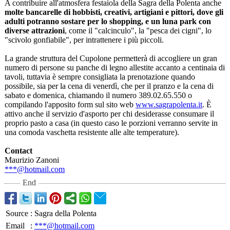
A contribuire all'atmosfera festaiola della Sagra della Polenta anche
molte bancarelle di hobbisti, creativi, artigiani e pittori, dove gli
adulti potranno sostare per lo shopping, e un luna park con
diverse attrazioni
, come il "calcinculo"
, la "pesca dei cigni", lo
"scivolo gonfiabile", per intrattenere i più piccoli.
La grande struttura del Cupolone permetterà di accogliere un gran
numero di persone su panche di legno allestite accanto a centinaia di
tavoli, tuttavia è sempre consigliata la prenotazione quando
possibile, sia per la cena di venerdì, che per il pranzo e la cena di
sabato e domenica, chiamando il numero 389.02.65.550 o
compilando l'apposito form sul sito web
www.sagrapolenta.it
. È
attivo anche il servizio d'asporto per chi desiderasse consumare il
proprio pasto a casa (in questo caso le porzioni verranno servite in
una comoda vaschetta resistente alle alte temperature)
.
Contact
Maurizio Zanoni
***@hotmail.com
End
Source
:
Sagra della Polenta
Email
:
***@hotmail.com