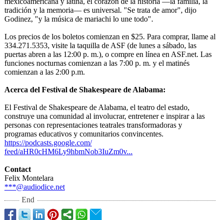
mexicoamericana y latina, el corazón de la historia —la familia, la
tradición y la memoria— es universal. "Se trata de amor", dijo
Godinez, "y la música de mariachi lo une todo".
Los precios de los boletos comienzan en $25. Para comprar, llame al
334.271.5353, visite la taquilla de ASF (de lunes a sábado, las
puertas abren a las 12:00 p. m.), o compre en línea en ASF.net. Las
funciones nocturnas comienzan a las 7:00 p. m. y el matinés
comienzan a las 2:00 p.m.
Acerca del Festival de Shakespeare de Alabama:
El Festival de Shakespeare de Alabama, el teatro del estado,
construye una comunidad al involucrar, entretener e inspirar a las
personas con representaciones teatrales transformadoras y
programas educativos y comunitarios convincentes.
https://podcasts.google.com/
feed/aHR0cHM6Ly9hbmNob3IuZm0v...
Contact
Felix Montelara
***@audiodice.net
End