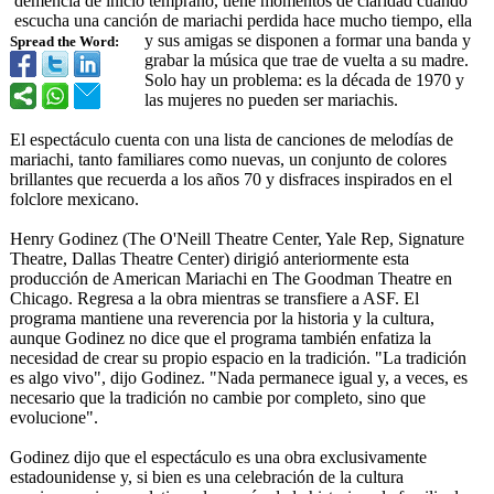
demencia de inicio temprano, tiene momentos de claridad cuando
escucha una canción de mariachi perdida hace mucho tiempo, ella
y sus amigas se disponen a formar una banda y
Spread the Word:
grabar la música que trae de vuelta a su madre.
Solo hay un problema: es la década de 1970 y
las mujeres no pueden ser mariachis.
El espectáculo cuenta con una lista de canciones de melodías de
mariachi, tanto familiares como nuevas, un conjunto de colores
brillantes que recuerda a los años 70 y disfraces inspirados en el
folclore mexicano.
Henry Godinez (The O'Neill Theatre Center, Yale Rep, Signature
Theatre, Dallas Theatre Center) dirigió anteriormente esta
producción de American Mariachi en The Goodman Theatre en
Chicago. Regresa a la obra mientras se transfiere a ASF. El
programa mantiene una reverencia por la historia y la cultura,
aunque Godinez no dice que el programa también enfatiza la
necesidad de crear su propio espacio en la tradición. "La tradición
es algo vivo", dijo Godinez. "Nada permanece igual y, a veces, es
necesario que la tradición no cambie por completo, sino que
evolucione".
Godinez dijo que el espectáculo es una obra exclusivamente
estadounidense y, si bien es una celebración de la cultura