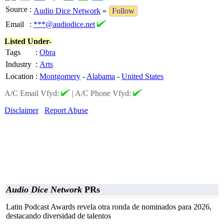
Source
:
Audio Dice Network
»
Follow
Email
:
***@audiodice.net
Listed Under-
Tags
:
Obra
Industry
:
Arts
Location
:
Montgomery
-
Alabama
-
United States
A/C Email Vfyd:
|
A/C Phone Vfyd:
Disclaimer
Report Abuse
Audio Dice Network
PRs
Latin Podcast Awards revela otra ronda de nominados para 2026,
destacando diversidad de talentos