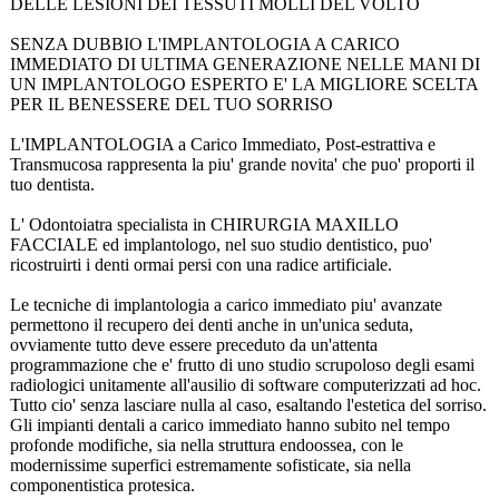
DELLE LESIONI DEI TESSUTI MOLLI DEL VOLTO
SENZA DUBBIO L'IMPLANTOLOGIA A CARICO
IMMEDIATO DI ULTIMA GENERAZIONE NELLE MANI DI
UN IMPLANTOLOGO ESPERTO E' LA MIGLIORE SCELTA
PER IL BENESSERE DEL TUO SORRISO
L'IMPLANTOLOGIA a Carico Immediato, Post-estrattiva e
Transmucosa rappresenta la piu' grande novita' che puo' proporti il
tuo dentista.
L' Odontoiatra specialista in CHIRURGIA MAXILLO
FACCIALE ed implantologo, nel suo studio dentistico, puo'
ricostruirti i denti ormai persi con una radice artificiale.
Le tecniche di implantologia a carico immediato piu' avanzate
permettono il recupero dei denti anche in un'unica seduta,
ovviamente tutto deve essere preceduto da un'attenta
programmazione che e' frutto di uno studio scrupoloso degli esami
radiologici unitamente all'ausilio di software computerizzati ad hoc.
Tutto cio' senza lasciare nulla al caso, esaltando l'estetica del sorriso.
Gli impianti dentali a carico immediato hanno subito nel tempo
profonde modifiche, sia nella struttura endoossea, con le
modernissime superfici estremamente sofisticate, sia nella
componentistica protesica.