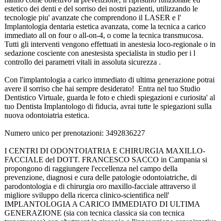
estetico dei denti e del sorriso dei nostri pazienti, utilizzando le
tecnologie piu' avanzate che comprendono il LASER e l'
Implantologia dentaria estetica avanzata, come la tecnica a carico
immediato all on four o all-on-4, o come la tecnica transmucosa.
Tutti gli interventi vengono effettuati in anestesia loco-regionale o in
sedazione cosciente con anestesista specialista in studio per i l
controllo dei parametri vitali in assoluta sicurezza .
Con l'implantologia a carico immediato di ultima generazione potrai
avere il sorriso che hai sempre desiderato! Entra nel tuo Studio
Dentistico Virtuale, guarda le foto e chiedi spiegazioni e curiosita' al
tuo Dentista Implantologo di fiducia, avrai tutte le spiegazioni sulla
nuova odontoiatria estetica.
Numero unico per prenotazioni:
3492836227
I CENTRI DI ODONTOIATRIA E CHIRURGIA MAXILLO-
FACCIALE del DOTT. FRANCESCO SACCO in Campania si
propongono di raggiungere l'eccellenza nel campo della
prevenzione, diagnosi e cura delle patologie odontoiatriche, di
parodontologia e di chirurgia oro maxillo-facciale attraverso il
migliore sviluppo della ricerca clinico-scientifica nell'
IMPLANTOLOGIA A CARICO IMMEDIATO DI ULTIMA
GENERAZIONE (sia con tecnica classica sia con tecnica