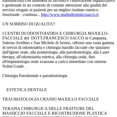
transmucosa)
con abutment in zirconio e l'innovazione organizzativa
e gestionale in un contesto di costante attenzione alla qualità del
servizio erogato ai pazienti per un miglior risultato estetico-
funzionale . continua...
http://www.studiodentisticosacco.it
UN SORRISO DI QUALITA'!
I CENTRI DI ODONTOIATRIA E CHIRURGIA MAXILLO-
FACCIALE del DOTT.FRANCESCO SACCO in Campania,
Salerno Avellino e San Michele di Serino, offrono una vasta gamma
di servizi di odontoiatria e chirurgia maxillo facciale che spaziano
dall'igiene orale, alla posturologia, alla parodontologia, alla Laser
therapy, all'odontoiatria estetica, alla chirurgia orale, fino
all'implantologia orale avanzata a carico immediato con sistema
Nobel Guide .
Chirurgia Parodontale e parodontologia
ESTETICA DENTALE
TRAUMATOLOGIA CRANIO MAXILLO FACCIALE
TERAPIA CHIRURGICA DELLE FRATTURE DEL
MASSICCIO FACCIALE E RICOSTRUZIONE PLASTICA