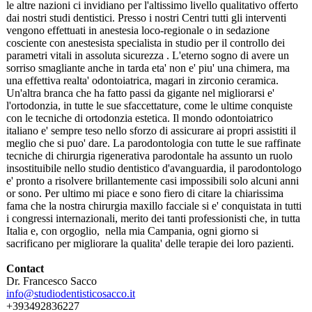
le altre nazioni ci invidiano per l'altissimo livello qualitativo offerto
dai nostri studi dentistici. Presso i nostri Centri tutti gli interventi
vengono effettuati in anestesia loco-regionale o in sedazione
cosciente con anestesista specialista in studio per il controllo dei
parametri vitali in assoluta sicurezza . L'eterno sogno di avere un
sorriso smagliante anche in tarda eta' non e' piu' una chimera, ma
una effettiva realta' odontoiatrica, magari in zirconio ceramica.
Un'altra branca che ha fatto passi da gigante nel migliorarsi e'
l'ortodonzia, in tutte le sue sfaccettature, come le ultime conquiste
con le tecniche di ortodonzia estetica. Il mondo odontoiatrico
italiano e' sempre teso nello sforzo di assicurare ai propri assistiti il
meglio che si puo' dare. La parodontologia con tutte le sue raffinate
tecniche di chirurgia rigenerativa parodontale ha assunto un ruolo
insostituibile nello studio dentistico d'avanguardia, il parodontologo
e' pronto a risolvere brillantemente casi impossibili solo alcuni anni
or sono. Per ultimo mi piace e sono fiero di citare la chiarissima
fama che la nostra chirurgia maxillo facciale si e' conquistata in tutti
i congressi internazionali, merito dei tanti professionisti che, in tutta
Italia e, con orgoglio, nella mia Campania, ogni giorno si
sacrificano per migliorare la qualita' delle terapie dei loro pazienti.
Contact
Dr. Francesco Sacco
info@studiodentisticosacco.it
+393492836227