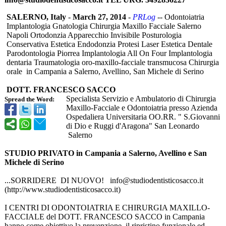
SALERNO, Italy
-
March 27, 2014
-
PRLog
-- Odontoiatria
Implantologia Gnatologia Chirurgia Maxillo Facciale Salerno
Napoli Ortodonzia Apparecchio Invisibile Posturologia
Conservativa Estetica Endodonzia Protesi Laser Estetica Dentale
Parodontologia Piorrea Implantologia All On Four Implantologia
dentaria Traumatologia oro-maxillo-
facciale transmucosa Chirurgia
orale in Campania a Salerno, Avellino, San Michele di Serino
DOTT. FRANCESCO SACCO
Specialista Servizio e Ambulatorio di Chirurgia
Spread the Word:
Maxillo-Facciale e Odontoiatria presso Azienda
Ospedaliera Universitaria OO.RR. " S.Giovanni
di Dio e Ruggi d'Aragona" San Leonardo
Salerno
STUDIO PRIVATO in Campania a Salerno, Avellino e San
Michele di Serino
...SORRIDERE DI NUOVO! info@studiodentisticosacco.it
(http://www.studiodentisticosacco.it)
I CENTRI DI ODONTOIATRIA E CHIRURGIA MAXILLO-
FACCIALE del DOTT. FRANCESCO SACCO in Campania
hanno come obiettivo la prevenzione, il ripristino funzionale ed