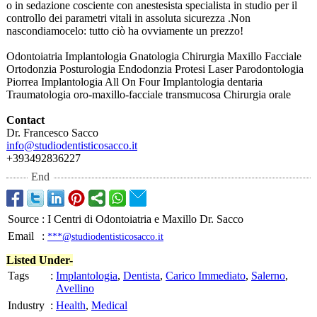
o in sedazione cosciente con anestesista specialista in studio per il
controllo dei parametri vitali in assoluta sicurezza .Non
nascondiamocelo:
tutto ciò ha ovviamente un prezzo!
Odontoiatria Implantologia Gnatologia Chirurgia Maxillo Facciale
Ortodonzia Posturologia Endodonzia Protesi Laser Parodontologia
Piorrea Implantologia All On Four Implantologia dentaria
Traumatologia oro-maxillo-
facciale transmucosa Chirurgia orale
Contact
Dr. Francesco Sacco
info@studiodentisticosacco.it
+393492836227
End
Source
:
I Centri di Odontoiatria e Maxillo Dr. Sacco
Email
:
***@studiodentisticosacco.it
Listed Under-
Tags
:
Implantologia
,
Dentista
,
Carico Immediato
,
Salerno
,
Avellino
Industry
:
Health
,
Medical