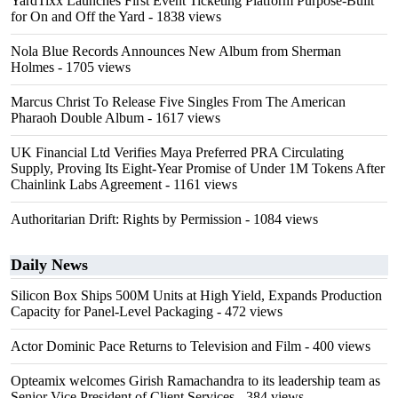
YardTixx Launches First Event Ticketing Platform Purpose-Built
for On and Off the Yard
- 1838 views
Nola Blue Records Announces New Album from Sherman
Holmes
- 1705 views
Marcus Christ To Release Five Singles From The American
Pharaoh Double Album
- 1617 views
UK Financial Ltd Verifies Maya Preferred PRA Circulating
Supply, Proving Its Eight-Year Promise of Under 1M Tokens After
Chainlink Labs Agreement
- 1161 views
Authoritarian Drift: Rights by Permission
- 1084 views
Daily News
Silicon Box Ships 500M Units at High Yield, Expands Production
Capacity for Panel-Level Packaging
- 472 views
Actor Dominic Pace Returns to Television and Film
- 400 views
Opteamix welcomes Girish Ramachandra to its leadership team as
Senior Vice President of Client Services
- 384 views