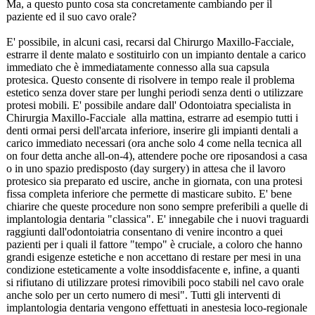
Ma, a questo punto cosa sta concretamente cambiando per il
paziente ed il suo cavo orale?
E' possibile, in alcuni casi, recarsi dal Chirurgo Maxillo-Facciale,
estrarre il dente malato e sostituirlo con un impianto dentale a carico
immediato che è immediatamente connesso alla sua capsula
protesica. Questo consente di risolvere in tempo reale il problema
estetico senza dover stare per lunghi periodi senza denti o utilizzare
protesi mobili. E' possibile andare dall' Odontoiatra specialista in
Chirurgia Maxillo-Facciale alla mattina, estrarre ad esempio tutti i
denti ormai persi dell'arcata inferiore, inserire gli impianti dentali a
carico immediato necessari (ora anche solo 4 come nella tecnica all
on four detta anche all-on-4), attendere poche ore riposandosi a casa
o in uno spazio predisposto (day surgery) in attesa che il lavoro
protesico sia preparato ed uscire, anche in giornata, con una protesi
fissa completa inferiore che permette di masticare subito. E' bene
chiarire che queste procedure non sono sempre preferibili a quelle di
implantologia dentaria "classica". E' innegabile che i nuovi traguardi
raggiunti dall'odontoiatria consentano di venire incontro a quei
pazienti per i quali il fattore "tempo" è cruciale, a coloro che hanno
grandi esigenze estetiche e non accettano di restare per mesi in una
condizione esteticamente a volte insoddisfacente e, infine, a quanti
si rifiutano di utilizzare protesi rimovibili poco stabili nel cavo orale
anche solo per un certo numero di mesi". Tutti gli interventi di
implantologia dentaria vengono effettuati in anestesia loco-regionale