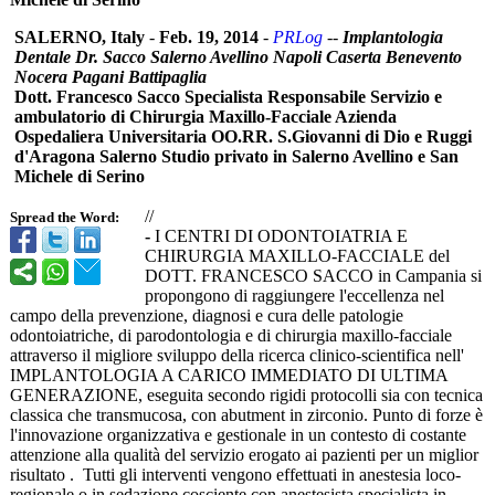
SALERNO, Italy
-
Feb. 19, 2014
-
PRLog
--
Implantologia
Dentale Dr. Sacco Salerno Avellino Napoli Caserta Benevento
Nocera Pagani Battipaglia
Dott. Francesco Sacco Specialista Responsabile Servizio e
ambulatorio di Chirurgia Maxillo-Facciale Azienda
Ospedaliera Universitaria OO.RR. S.Giovanni di Dio e Ruggi
d'Aragona Salerno Studio privato in Salerno Avellino e San
Michele di Serino
//
Spread the Word:
-
I CENTRI DI ODONTOIATRIA E
CHIRURGIA MAXILLO-FACCIALE del
DOTT. FRANCESCO SACCO in Campania si
propongono di raggiungere l'eccellenza nel
campo della prevenzione, diagnosi e cura delle patologie
odontoiatriche, di parodontologia e di chirurgia maxillo-facciale
attraverso il migliore sviluppo della ricerca clinico-scientifica nell'
IMPLANTOLOGIA A CARICO IMMEDIATO DI ULTIMA
GENERAZIONE, eseguita secondo rigidi protocolli sia con tecnica
classica che transmucosa, con abutment in zirconio. Punto di forze è
l'innovazione organizzativa e gestionale in un contesto di costante
attenzione alla qualità del servizio erogato ai pazienti per un miglior
risultato . Tutti gli interventi vengono effettuati in anestesia loco-
regionale o in sedazione cosciente con anestesista specialista in