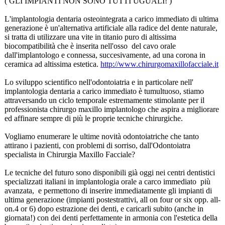
( GLI IMPIANTI NON SONO TUTTI UGUALI! )
L'implantologia dentaria osteointegrata a carico immediato di ultima
generazione è un'alternativa artificiale alla radice del dente naturale,
si tratta di utilizzare una vite in titanio puro di altissima
biocompatibilità
che è inserita nell'osso del cavo orale
dall'implantologo e connessa, succesivamente, ad una corona in
ceramica ad altissima estetica.
http://www.chirurgomaxillofacciale.it
Lo sviluppo scientifico nell'odontoiatria e in particolare nell'
implantologia dentaria a carico immediato è tumultuoso, stiamo
attraversando un ciclo temporale estremamente stimolante per il
professionista chirurgo maxillo implantologo che aspira a migliorare
ed affinare sempre di più le proprie tecniche chirurgiche.
Vogliamo enumerare le ultime novità odontoiatriche che tanto
attirano i pazienti, con problemi di sorriso, dall'Odontoiatra
specialista in Chirurgia Maxillo Facciale?
Le tecniche del futuro sono disponibili già oggi nei centri dentistici
specializzati italiani in implantologia orale a carco immediato più
avanzata, e permettono di inserire immediatamente gli impianti di
ultima generazione (impianti postestrattivi, all on four or six opp. all-
on.4 or 6) dopo estrazione dei denti, e caricarli subito (anche in
giornata!) con dei denti perfettamente in armonia con l'estetica della