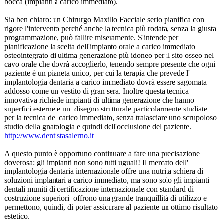
bocca (impianti a carico immediato).
Sia ben chiaro: un Chirurgo Maxillo Facciale serio pianifica con
rigore l'intervento perché anche la tecnica più rodata, senza la giusta
programmazione, può fallire miseramente. S'intende per
pianificazione la scelta dell'impianto orale a carico immediato
osteointegrato di ultima generazione più idoneo per il sito osseo nel
cavo orale che dovrà accoglierlo, tenendo sempre presente che ogni
paziente è un pianeta unico, per cui la terapia che prevede l'
implantologia dentaria a carico immediato dovrà essere sagomata
addosso come un vestito di gran sera. Inoltre questa tecnica
innovativa richiede impianti di ultima generazione che hanno
superfici esterne e un disegno strutturale particolarmente studiate
per la tecnica del carico immediato, senza tralasciare uno scrupoloso
studio della gnatologia e quindi dell'occlusione del paziente.
http://www.dentistasalerno.it
A questo punto è opportuno continuare a fare una precisazione
doverosa: gli impianti non sono tutti uguali! Il mercato dell'
implantologia dentaria internazionale offre una nutrita schiera di
soluzioni implantari a carico immediato, ma sono solo gli impianti
dentali muniti di certificazione internazionale con standard di
costruzione superiori offrono una grande tranquillità
di utilizzo e
permettono, quindi, di poter assicurare al paziente un ottimo risultato
estetico.