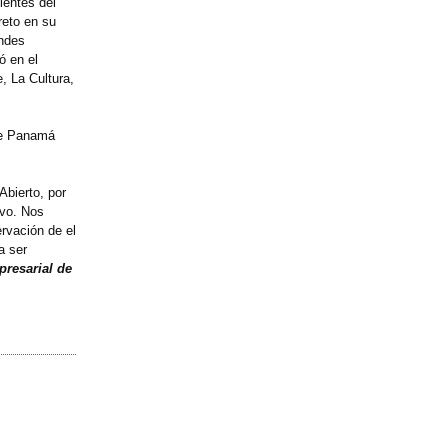
ientes del
reto en su
andes
ó en el
e, La Cultura,
 de Panamá
Abierto, por
ivo. Nos
rvación de el
a ser
presarial de