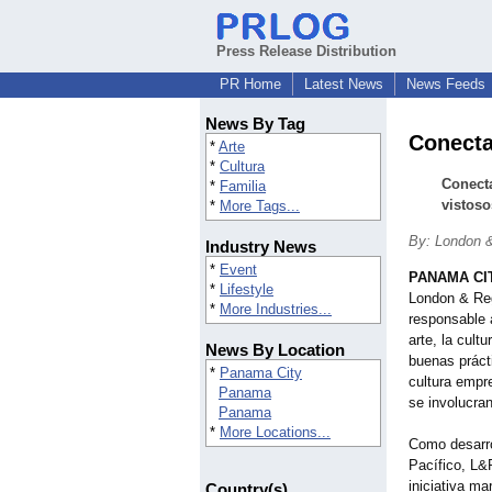
Press Release Distribution
PR Home
Latest News
News Feeds
News By Tag
Conecta
*
Arte
*
Cultura
Conecta
*
Familia
vistoso
*
More Tags...
By: London 
Industry News
*
Event
PANAMA CI
*
Lifestyle
London & Re
*
More Industries...
responsable 
arte, la cult
News By Location
buenas práct
*
Panama City
cultura empre
Panama
se involucra
Panama
*
More Locations...
Como desarro
Pacífico, L&
iniciativa m
Country(s)