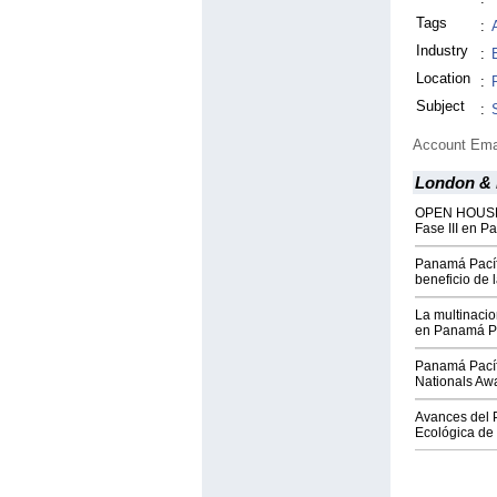
Tags
:
Industry
:
Location
:
Subject
:
Account Ema
London & 
OPEN HOUSE 
Fase III en P
Panamá Pacíf
beneficio de 
La multinacio
en Panamá Pa
Panamá Pacífi
Nationals Aw
Avances del 
Ecológica de