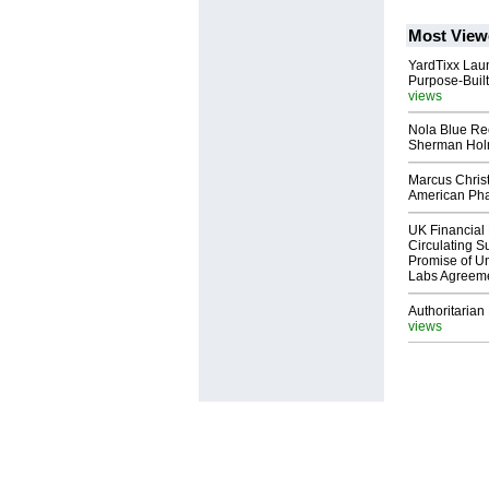
Most View
YardTixx Laun
Purpose-Built
views
Nola Blue Re
Sherman Ho
Marcus Chris
American Ph
UK Financial 
Circulating Su
Promise of Un
Labs Agreem
Authoritarian 
views