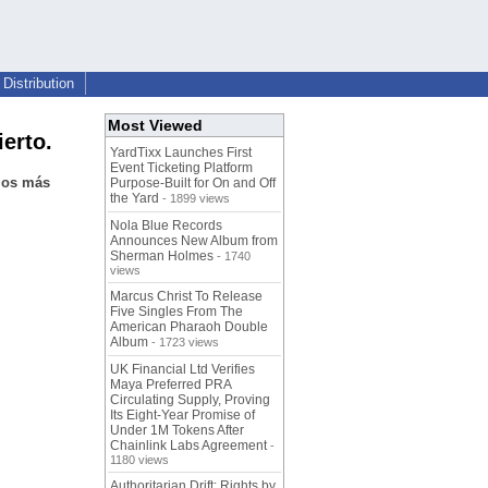
Distribution
Most Viewed
erto.
YardTixx Launches First
Event Ticketing Platform
 los más
Purpose-Built for On and Off
the Yard
- 1899 views
Nola Blue Records
Announces New Album from
Sherman Holmes
- 1740
views
Marcus Christ To Release
Five Singles From The
American Pharaoh Double
Album
- 1723 views
UK Financial Ltd Verifies
Maya Preferred PRA
Circulating Supply, Proving
Its Eight-Year Promise of
Under 1M Tokens After
Chainlink Labs Agreement
-
1180 views
Authoritarian Drift: Rights by