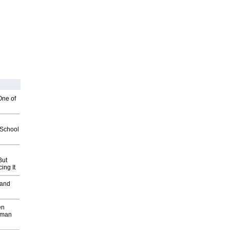
One of
2School
But
ing It
 and
en
wman