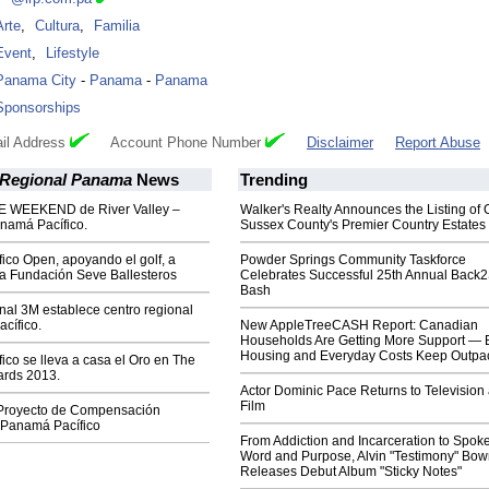
Arte
,
Cultura
,
Familia
Event
,
Lifestyle
Panama City
-
Panama
-
Panama
Sponsorships
il Address
Account Phone Number
Disclaimer
Report Abuse
Regional Panama
News
Trending
WEEKEND de River Valley –
Walker's Realty Announces the Listing of 
anamá Pacífico.
Sussex County's Premier Country Estates
ico Open, apoyando el golf, a
Powder Springs Community Taskforce
la Fundación Seve Ballesteros
Celebrates Successful 25th Annual Back
Bash
nal 3M establece centro regional
cífico.
New AppleTreeCASH Report: Canadian
Households Are Getting More Support — 
Housing and Everyday Costs Keep Outpac
co se lleva a casa el Oro en The
ards 2013.
Actor Dominic Pace Returns to Television
Film
Proyecto de Compensación
 Panamá Pacífico
From Addiction and Incarceration to Spok
Word and Purpose, Alvin "Testimony" Bo
Releases Debut Album "Sticky Notes"