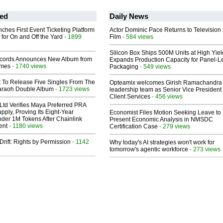
ed
Daily News
ches First Event Ticketing Platform
Actor Dominic Pace Returns to Television
 for On and Off the Yard
- 1899
Film
- 584 views
Silicon Box Ships 500M Units at High Yiel
cords Announces New Album from
Expands Production Capacity for Panel-L
lmes
- 1740 views
Packaging
- 549 views
t To Release Five Singles From The
Opteamix welcomes Girish Ramachandra t
araoh Double Album
- 1723 views
leadership team as Senior Vice President 
Client Services
- 456 views
Ltd Verifies Maya Preferred PRA
pply, Proving Its Eight-Year
Economist Files Motion Seeking Leave to
der 1M Tokens After Chainlink
Present Economic Analysis in NMSDC
ent
- 1180 views
Certification Case
- 279 views
Drift: Rights by Permission
- 1142
Why today's AI strategies won't work for
tomorrow's agentic workforce
- 273 views