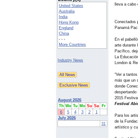
lleva a cabo 
United States
Australia
India
Conectados po
Hong Kong
Panamá Pacíf
England
China
- - -
En el pabelló
More Countries
arte durante
Pacífico, dej
La Educación
Industry News
London & Re
“Ver a tantos
más que un s
donde Conect
despertando 
2015 Festiva
August 2026
Festival Abie
Th
We
Tu
Mo
Su
Sa
Fr
6
5
4
3
2
1
Para los art
July 2026
de la Fundac
31
artístico y cu