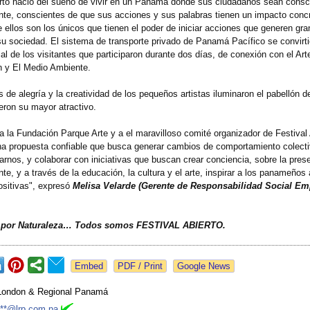
erto nació del sueño de vivir en un Panamá donde sus ciudadanos sean consc
te, conscientes de que sus acciones y sus palabras tienen un impacto conc
 ellos son los únicos que tienen el poder de iniciar acciones que generen gr
u sociedad. El sistema de transporte privado de Panamá Pacífico se convirti
ial de los visitantes que participaron durante dos días, de conexión con el Art
n y El Medio Ambiente.
s de alegría y la creatividad de los pequeños artistas iluminaron el pabellón
ueron su mayor atractivo.
a la Fundación Parque Arte y a el maravilloso comité organizador de Festival 
na propuesta confiable que busca generar cambios de comportamiento colect
rnos, y colaborar con iniciativas que buscan crear conciencia, sobre la prese
e, y a través de la educación, la cultura y el arte, inspirar a los panameños 
ositivas", expresó
Melisa Velarde (Gerente de Responsabilidad Social Em
 por Naturaleza… Todos somos FESTIVAL ABIERTO.
Google News
London & Regional Panamá
***@lrp.com.pa