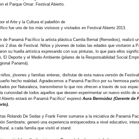
en el Parque Omar: Festival Abierto.
r el Arte y la Cultura el pabellón de
ico fue uno de los más vistosos y visitados en Festival Abierto 2013.
n de Panamá Pacífico la artista plástica Camila Bernal (Remedios), realizó un
 los 2 días de Festival. Niños y jóvenes de todas las edades que visitaron a
aron su huella artística expresando con sus pinturas, lo que para ellos signifi
, El Deporte y el Medio Ambiente (pilares de la Responsabilidad Social Empr
gional Panamá).
 niños, jóvenes y familias enteras, disfrutar de esta nueva versión de Festival
ueño hecho realidad. Agradecemos a Panamá Pacífico por su hermosa partic
ados por Naturaleza, transmitieron lo que nos ofrecen a través de sus espaci
la curiosidad de todos aquellos que deseen experimentar un nuevo estilo de v
l Abierto estará en Panamá Pacífico” expresó
Aura Bermúdez (Gerente de 
rto).
istas Rolando De Sedas y Frank Ferrer sumarse a la iniciativa de Panamá Pací
ión Sembrarte, generó una experiencia enriquecedora a nivel educativo, intera
ltural, a cada familia que visitó el stand.