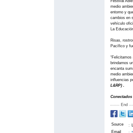
Festival Abi
medio ambien
entorno y que
cambios en s
vehículo ofic
La Educació
Risas, rostro
Pacífico y f
“Felicitamos 
brindarnos u
encanta suma
medio ambient
influencias p
L&RP) .
Conectados
End
Source
:
Email
: