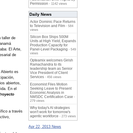
Permission
- 1142 views
Daily News
Actor Dominic Pace Returns
to Television and Film
- 584
views
Silicon Box Ships 500M
 taller de
Units at High Yield, Expands
 Panamá
Production Capacity for
caba:
El Arte,
Panel-Level Packaging
- 549
views
esarial de
Opteamix welcomes Girish
Ramachandra to its
leadership team as Senior
 Abierto es
Vice President of Client
Services
ipació
n,
- 456 views
os abiertos,
Economist Files Motion
ida. En el
Seeking Leave to Present
Economic Analysis in
Proyecto
NMSDC Certification Case
-
279 views
Why today's AI strategies
fico a través
won't work for tomorrow's
agentic workforce
- 273 views
ctivo,
Apr 22, 2013 News