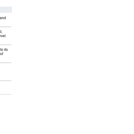
 and
d,
evel
o its
of