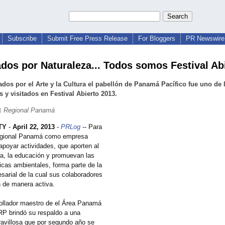
Subscribe
Submit Free Press Release
For Bloggers
PR Newswire 
dos por Naturaleza... Todos somos Festival Abi
dos por el Arte y la Cultura el pabellón de Panamá Pacífico fue uno de
s y visitados en Festival Abierto 2013.
& Regional Panamá
TY
-
April 22, 2013
-
PRLog
-- Para
gional Panamá como empresa
apoyar actividades, que aporten al
ura, la educación y promuevan las
icas ambientales, forma parte de la
sarial de la cual sus colaboradores
n de manera activa.
llador maestro de el Área Panamá
RP brindó su respaldo a una
aravillosa que por segundo año se