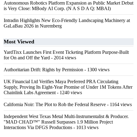
Autonomous Robotics Platform Expansion as Public Market Debut
is Very Close: MBody AI Corp. (N A S D A Q: MBAI)
Intradin Highlights New Eco-Friendly Landscaping Machinery at
GaLaBau 2026 in Nuremberg
Most Viewed
YardTixx Launches First Event Ticketing Platform Purpose-Built
for On and Off the Yard
- 2014 views
Authoritarian Drift: Rights by Permission
- 1300 views
UK Financial Ltd Verifies Maya Preferred PRA Circulating
Supply, Proving Its Eight-Year Promise of Under 1M Tokens After
Chainlink Labs Agreement
- 1240 views
California Noir: The Plot to Rob the Federal Reserve
- 1164 views
Independent West Texas Metal Multi-Instrumentalist & Producer.
"MAD CHAD™" Russell Surpasses 1.9 Million Project
Interactions Via DFGS Productions
- 1013 views