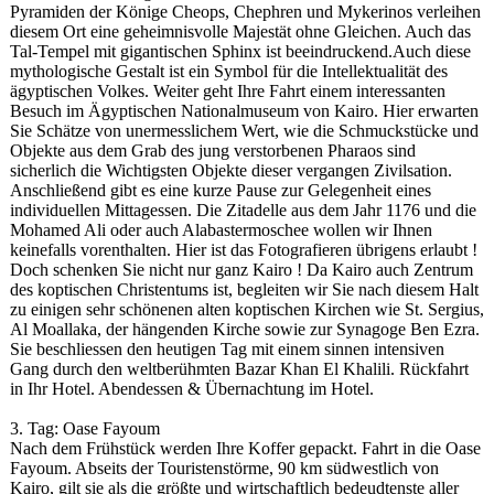
Pyramiden der Könige Cheops, Chephren und Mykerinos verleihen
diesem Ort eine geheimnisvolle Majestät ohne Gleichen. Auch das
Tal-Tempel mit gigantischen Sphinx ist beeindruckend.Auch diese
mythologische Gestalt ist ein Symbol für die Intellektualitä
t des
ägyptischen Volkes. Weiter geht Ihre Fahrt einem interessanten
Besuch im Ägyptischen Nationalmuseum von Kairo. Hier erwarten
Sie Schätze von unermesslichem Wert, wie die Schmuckstücke und
Objekte aus dem Grab des jung verstorbenen Pharaos sind
sicherlich die Wichtigsten Objekte dieser vergangen Zivilsation.
Anschließend gibt es eine kurze Pause zur Gelegenheit eines
individuellen Mittagessen. Die Zitadelle aus dem Jahr 1176 und die
Mohamed Ali oder auch Alabastermoschee wollen wir Ihnen
keinefalls vorenthalten. Hier ist das Fotografieren übrigens erlaubt !
Doch schenken Sie nicht nur ganz Kairo ! Da Kairo auch Zentrum
des koptischen Christentums ist, begleiten wir Sie nach diesem Halt
zu einigen sehr schönenen alten koptischen Kirchen wie St. Sergius,
Al Moallaka, der hängenden Kirche sowie zur Synagoge Ben Ezra.
Sie beschliessen den heutigen Tag mit einem sinnen intensiven
Gang durch den weltberühmten Bazar Khan El Khalili. Rückfahrt
in Ihr Hotel. Abendessen & Übernachtung im Hotel.
3. Tag: Oase Fayoum
Nach dem Frühstück werden Ihre Koffer gepackt. Fahrt in die Oase
Fayoum. Abseits der Touristenstö
rme, 90 km südwestlich von
Kairo, gilt sie als die größte und wirtschaftlich bedeudtenste aller