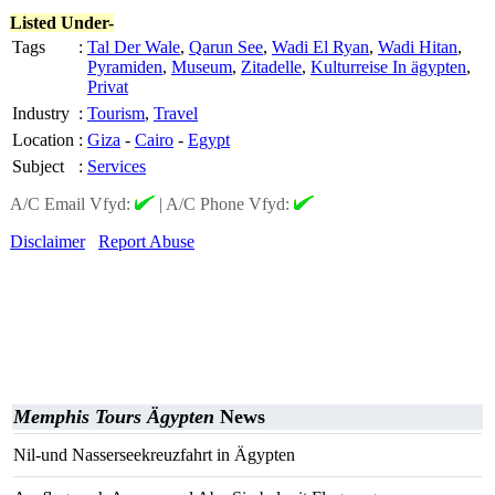
Listed Under-
Tags
:
Tal Der Wale
,
Qarun See
,
Wadi El Ryan
,
Wadi Hitan
,
Pyramiden
,
Museum
,
Zitadelle
,
Kulturreise In ägypten
,
Privat
Industry
:
Tourism
,
Travel
Location
:
Giza
-
Cairo
-
Egypt
Subject
:
Services
A/C Email Vfyd:
|
A/C Phone Vfyd:
Disclaimer
Report Abuse
Memphis Tours Ägypten
News
Nil-und Nasserseekreuzfahrt in Ägypten