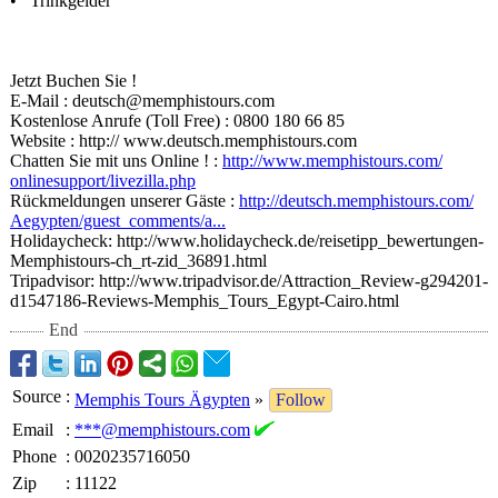
• Trinkgelder
Jetzt Buchen Sie !
E-Mail : deutsch@memphistours.com
Kostenlose Anrufe (Toll Free) : 0800 180 66 85
Website : http:// www.deutsch.memphistours.com
Chatten Sie mit uns Online ! :
http://www.memphistours.com/
onlinesupport/
livezilla.php
Rückmeldungen unserer Gäste :
http://deutsch.memphistours.com/
Aegypten/guest_
comments/a...
Holidaycheck:
http://www.holidaycheck.de/
reisetipp_bewertungen-
Memphistours-
ch_rt-zid_36891.html
Tripadvisor:
http://www.tripadvisor.de/
Attraction_Review-
g294201-
d1547186-
Reviews-Memphis_
Tours_Egypt-
Cairo.html
End
Source
:
Memphis Tours Ägypten
»
Follow
Email
:
***@memphistours.com
Phone
:
0020235716050
Zip
:
11122