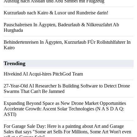
Ausflug nach Assuan und Abu Simbel mit Flugzeug
Kurzurlaub nach Kairo & Luxor und Rundreise darin!
Pauschalreisen In Ägypten, Badeurlaub & Nilkreuzfahrt Ab
Hurghada
Behindertenreisen In Ägypten, Kurzurlaub FÜr Rollstuhlfahrer In
Kairo
Trending
Hivekind AI Acqui-hires PitchGod Team
27-Year-Old AI Researcher Is Building Software to Detect Drone
Swarms That Can't Be Jammed
Expanding Beyond Space as New Drone Market Opportunities
Accelerate Growth: Ascent Solar Technologies (N A S D A Q:
ASTI)
For Garage Sale Day: Here is a painting about Art and Garage
Sales that says "Some art Sells For Millions, Some Art Won't even