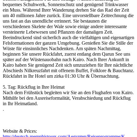
bequemes Schuhwerk, Sonnenschutz und genügend Trinkwasser
ein Muss. Während Ihrer Wanderung drehen Sie das Rad der Zeit
um 40 millionen Jahre zurück. Eine unvorstellbare Zeitrechnung die
uns fast an das unendliche errinnert. Sie bestaunen die
verschiedenen Skelete der Wale sowie einige andere interessante
versteinerte Lebewesen und Pflanzen der damaligen Zeit.
Beeindruckend sind sicherlich auch die vielfaltigen und eigenartigen
Felsformationen der ganzen Umgebung. Genießen Sie die Stille der
Wüste für einsinnliches Nachdenken. Am späten Nachmittag,
beginnen Sie unsere Rückfahrt, zuerst entlang dem Qarun See uns
später auf der Wüstenauobahn nach Kairo. Nach Ihrer Ankunft in
Kairo haben Sie genügend Zeit sich umzuziehen für Ihre nächtliche
Abschieds Nilkreuzfahrt mit offenem Buffet, Folklore & Bauchtanz.
Rückfahrt in Ihr Hotel um zirka 01:30 Uhr & Übernachtung.
5. Tag: Rückflug in Ihre Heimat
Nach dem Frühstück begleiten wir Sie an den Flughafen von Kairo.
Mithilfe bei den Ausreiseformalitä
t, Verabschiedung und Rückflug
in Ihr Heimatland.
.
Website & Prices:
http://deutsch.memphistours.com/
Aegypten/Reiseprogramme/
K...