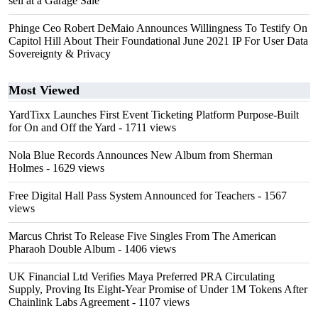
sell at a Garage Sale"
Phinge Ceo Robert DeMaio Announces Willingness To Testify On
Capitol Hill About Their Foundational June 2021 IP For User Data
Sovereignty & Privacy
Most Viewed
YardTixx Launches First Event Ticketing Platform Purpose-Built
for On and Off the Yard
- 1711 views
Nola Blue Records Announces New Album from Sherman
Holmes
- 1629 views
Free Digital Hall Pass System Announced for Teachers
- 1567
views
Marcus Christ To Release Five Singles From The American
Pharaoh Double Album
- 1406 views
UK Financial Ltd Verifies Maya Preferred PRA Circulating
Supply, Proving Its Eight-Year Promise of Under 1M Tokens After
Chainlink Labs Agreement
- 1107 views