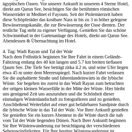
ägyptischen Oasen. Vor unserer Ankunft in unserem 4 Sterne Hotel,
direkt am Qarun See, besichtigen Sie die berühmten römischen
Wasserräder in Medinet el Fayoum. Seit der Ptolemäerzeit haben
diese Schöpferäder das kostbare Nass in bis zu 3 m höher gelegene
Bewässerungskanä
le, die zur Bewässerung der Oase dienten. Der
restliche Tag steht zu eigener Verfügung. Genießen Sie das schöne
Schwimmbad in der Gartenanlage des Hotels, direkt am Qarun See.
Abendessen & Übernachtung im Hotel.
4. Tag: Wadi Rayan und Tal der Wale
Nach dem Frühstück beginnen Sie Ihre Fahrt in einem Gelände-
Fahrzeug entlang des 40 km langen und 5.7 km breiten tieflauen
Qaurn See. Die Tiefe See beträgt zirka 4.2 m. und seine Ufer liegen
etwa 45 m unter dem Meeresspiegel. Nach kurzer Fahrt verlassen
Sie die asphaltierte Straße und fahrenlandeinwä
rts in die lybische
Wüste. Sie begehen ins zuerst in das Wadi Rayan zum betrachten
der ortigen kleinen Wasserfälle in der Mitte der Wüste. Hier bleibt
uns genügend Zeit uns auszuruhen und die Schönheit dieser
einmaligen Wüstenlandschaft zu fotografieren und zu genießen.
Anschließend Weiterfahrt auf einer gut befahrbaren Sandpiste durch
die lybische Wüste in das Tal der Wale. Vor Ihrer Ankunft genießen
Sie genießen Sie ein kurzes Abenteur in die Wüste durch die nah
vom Tal der Wale liegenden Dünen. Nach Ihrer Ankunft beginnen
Sie Ihre Wüstenwanderung zur besichtigung der verschiedenen
Sehenswürdigkeiten. Für Ihre heutige Wüstenwanderung ist